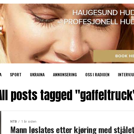
A
SPORT
UKRAINA
ANNONSERING
OSS I RADIOEN
INTERVJU
All posts tagged "gaffeltruck
NTB
1 år siden
Mann løslates etter kjøring med stjåle