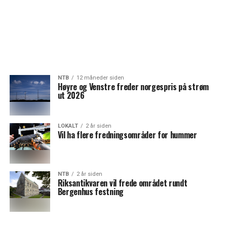
NTB
12 måneder siden
Høyre og Venstre freder norgespris på strøm
ut 2026
LOKALT
2 år siden
Vil ha flere fredningsområder for hummer
NTB
2 år siden
Riksantikvaren vil frede området rundt
Bergenhus festning