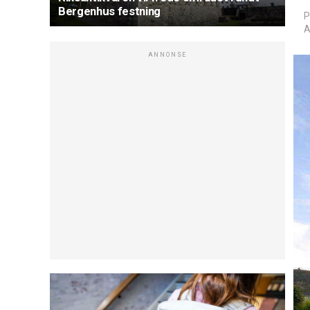
Bergenhus festning
P
A
ANNONSE