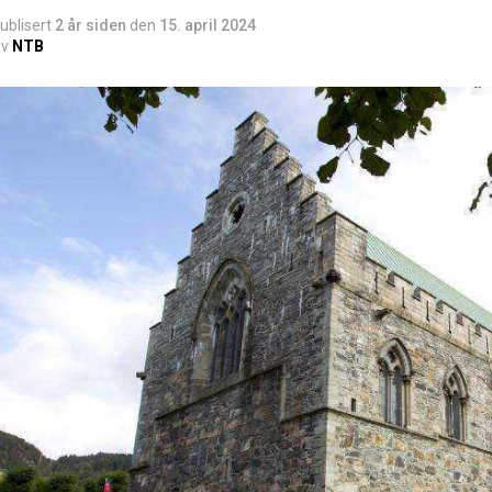
ublisert
2 år siden
den
15. april 2024
v
NTB