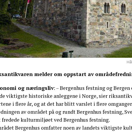
Håk
ksantikvaren melder om oppstart av områdefrednin
onomi og næringsliv
: – Bergenhus festning og Bergen e
de viktigste historiske anleggene i Norge, sier riksantikv
tene i flere år, og at det har blitt varslet i flere omganger
edningen av området på og rundt Bergenhus festning, Sver
t fredede kulturmiljøet ved Bergenhus festning.
rådet Bergenhus omfatter noen av landets viktigste ku