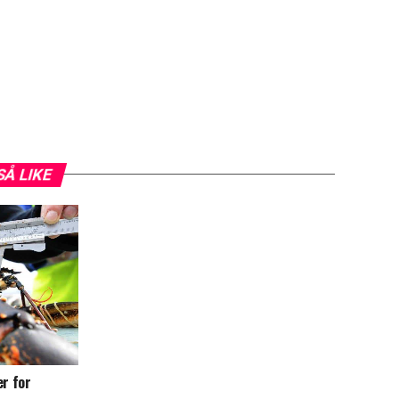
SÅ LIKE
er for