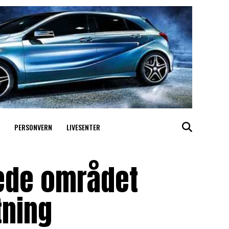
PERSONVERN
LIVESENTER
rede området
tning