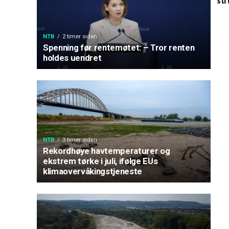
str
NTB
2 timer siden
Spenning før rentemøtet: – Tror renten
holdes uendret
NTB
3 timer siden
Rekordhøye havtemperaturer og
ekstrem tørke i juli, ifølge EUs
klimaovervåkingstjeneste