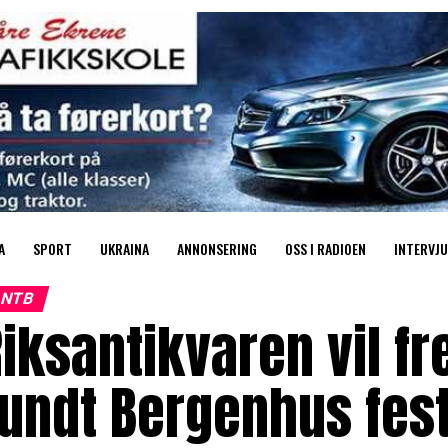
A
SPORT
UKRAINA
ANNONSERING
OSS I RADIOEN
INTERVJU
NTB
iksantikvaren vil f
undt Bergenhus fes