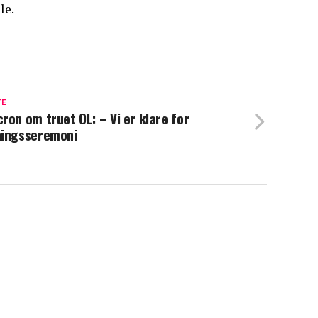
le.
TE
ron om truet OL: – Vi er klare for
ingsseremoni