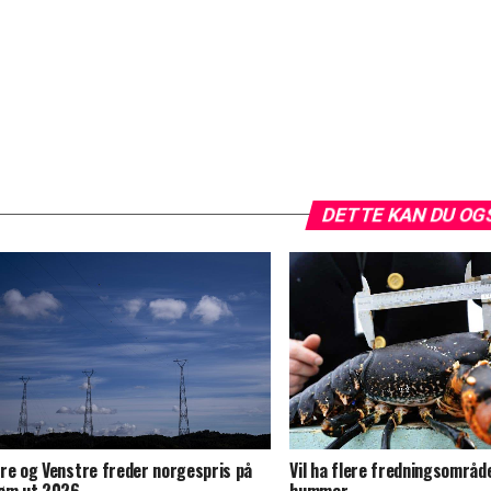
DETTE KAN DU OG
Vil ha flere fredningsområd
re og Venstre freder norgespris på