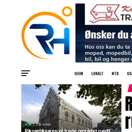
HJEM
LOKALT
NTB
US
R
r
NTB
2 år siden
Riksantikvaren vil frede området rundt