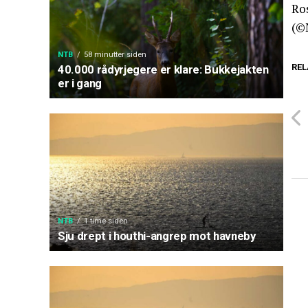
Ro
(©
NTB
58 minutter siden
REL
40.000 rådyrjegere er klare: Bukkejakten
er i gang
NTB
1 time siden
Sju drept i houthi-angrep mot havneby