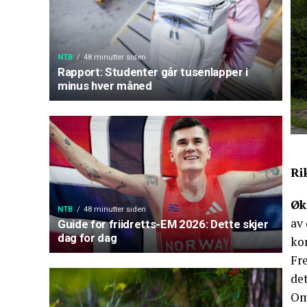
NTB
48 minutter siden
Rapport: Studenter går tusenlapper i
minus hver måned
Ri
Øk
NTB
48 minutter siden
av 
Guide for friidretts-EM 2026: Dette skjer
dag for dag
kor
Fr
de
Om