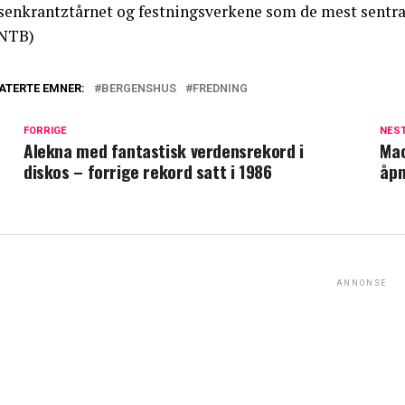
senkrantztårnet og festningsverkene som de mest sentra
NTB)
ATERTE EMNER:
BERGENSHUS
FREDNING
FORRIGE
NES
Alekna med fantastisk verdensrekord i
Mac
diskos – forrige rekord satt i 1986
åpn
ANNONSE