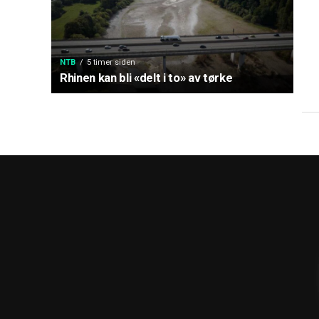
NTB
5 timer siden
Rhinen kan bli «delt i to» av tørke