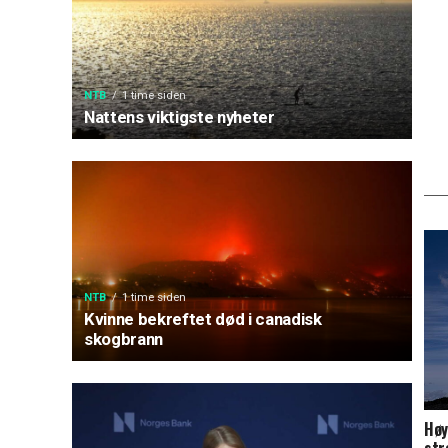
NTB
1 time siden
Nattens viktigste nyheter
NTB
1 time siden
Kvinne bekreftet død i canadisk
skogbrann
Høy