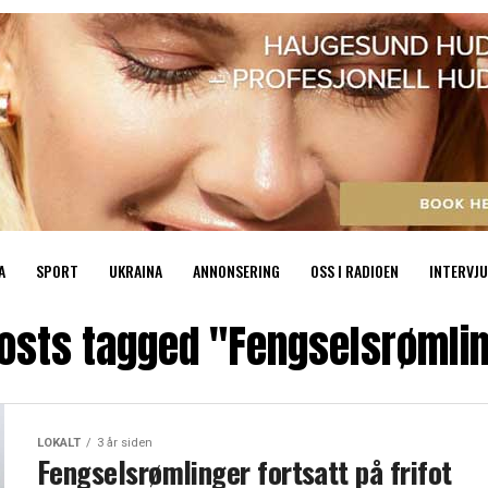
A
SPORT
UKRAINA
ANNONSERING
OSS I RADIOEN
INTERVJU
posts tagged "Fengselsrømli
LOKALT
3 år siden
Fengselsrømlinger fortsatt på frifot