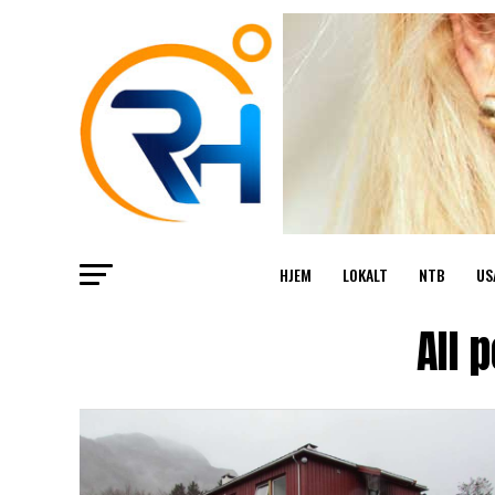
HJEM
LOKALT
NTB
US
All 