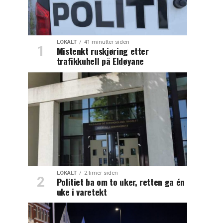
LOKALT
41 minutter siden
Mistenkt ruskjøring etter
trafikkuhell på Eldøyane
LOKALT
2 timer siden
Politiet ba om to uker, retten ga én
uke i varetekt