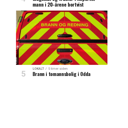
mann i 20-årene bortvist
LOKALT
5 timer siden
Brann i tomannsbolig i Odda