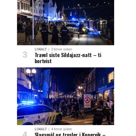
LOKALT
2 timer siden
Travel siste Sildajazz-natt – ti
bortvist
LOKALT
4 timer siden
Slagsmål og trusler i Kopervik –