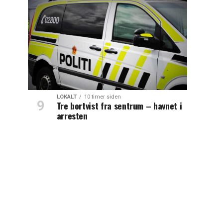
LOKALT
10 timer siden
Tre bortvist fra sentrum – havnet i
arresten