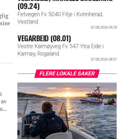
(09.24)
Fetvegen Fv. 5040 Fitje i Kvinnherad,
glig
Vestland.
 sine
07.08.2026 09:24
VEGARBEID (08.01)
Vestre Karmøyveg Fv. 547 Ytra Eide i
Karmøy, Rogaland.
07.08.2026 08:01
FLERE LOKALE SAKER
i
 av
...