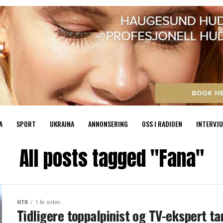
A
SPORT
UKRAINA
ANNONSERING
OSS I RADIOEN
INTERVJU
All posts tagged "Fana"
NTB
1 år siden
Tidligere toppalpinist og TV-ekspert ta