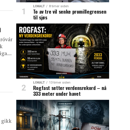
LOKALT
8 timer siden
To av tre vil senke promillegrensen
til sjøs
n
róvár
kk
ga....
LOKALT
13 timer siden
Rogfast setter verdensrekord – nå
333 meter under havet
 gikk