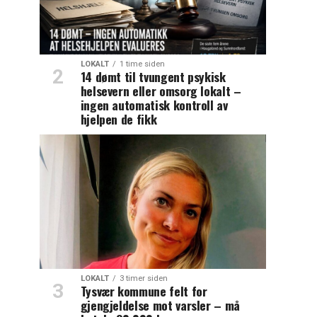
LOKALT
1 time siden
14 dømt til tvungent psykisk
helsevern eller omsorg lokalt –
ingen automatisk kontroll av
hjelpen de fikk
LOKALT
3 timer siden
Tysvær kommune felt for
gjengjeldelse mot varsler – må