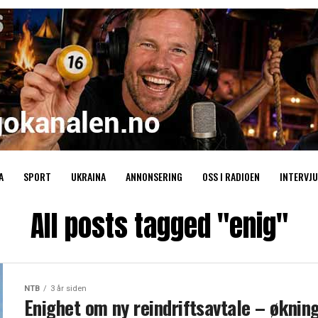
A
SPORT
UKRAINA
ANNONSERING
OSS I RADIOEN
INTERVJU
All posts tagged "enig"
NTB
3 år siden
Enighet om ny reindriftsavtale – øknin