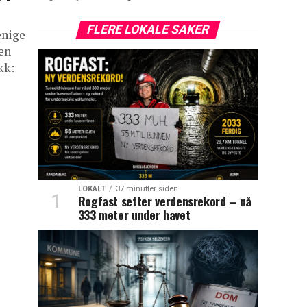
FLERE LOKALE SAKER
enige
ten
kk:
LOKALT
37 minutter siden
Rogfast setter verdensrekord – nå
333 meter under havet