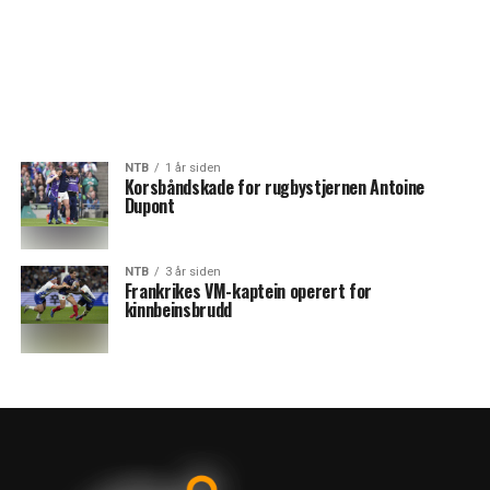
NTB
1 år siden
Korsbåndskade for rugbystjernen Antoine
Dupont
NTB
3 år siden
Frankrikes VM-kaptein operert for
kinnbeinsbrudd