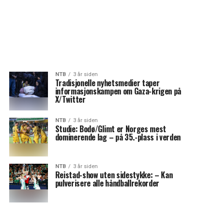
NTB
3 år siden
Tradisjonelle nyhetsmedier taper
informasjonskampen om Gaza-krigen på
X/Twitter
NTB
3 år siden
Studie: Bodø/Glimt er Norges mest
dominerende lag – på 35.-plass i verden
NTB
3 år siden
Reistad-show uten sidestykke: – Kan
pulverisere alle håndballrekorder