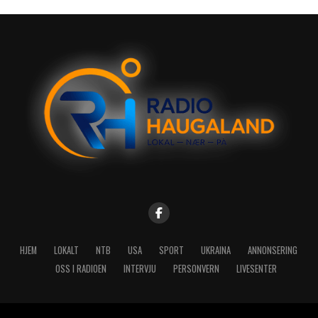
HJEM
LOKALT
NTB
USA
SPORT
UKRAINA
ANNONSERING
OSS I RADIOEN
INTERVJU
PERSONVERN
LIVESENTER