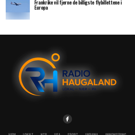
Frankrike vil fjerne de billigste flybillettene i
Europa
HJEM
LOKALT
NTB
USA
SPORT
UKRAINA
ANNONSERING