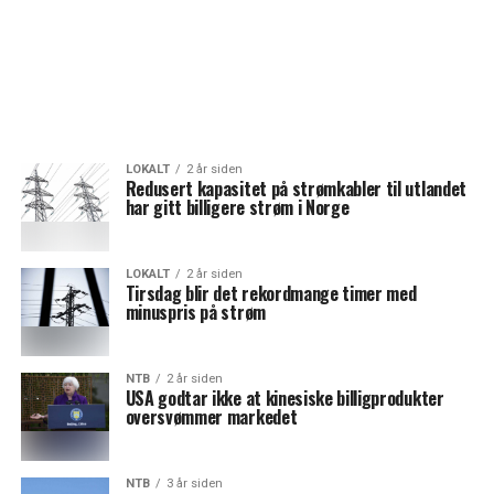
LOKALT
2 år siden
Redusert kapasitet på strømkabler til utlandet
har gitt billigere strøm i Norge
LOKALT
2 år siden
Tirsdag blir det rekordmange timer med
minuspris på strøm
NTB
2 år siden
USA godtar ikke at kinesiske billigprodukter
oversvømmer markedet
NTB
3 år siden