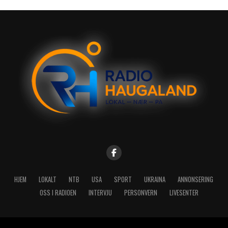
HJEM
LOKALT
NTB
USA
SPORT
UKRAINA
ANNONSERING
OSS I RADIOEN
INTERVJU
PERSONVERN
LIVESENTER