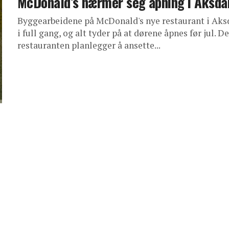
McDonald’s nærmer seg åpning i Aksda
Byggearbeidene på McDonald's nye restaurant i Aksd
i full gang, og alt tyder på at dørene åpnes før jul. D
restauranten planlegger å ansette...