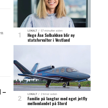
LOKALT
57 minutter siden
en
Hege Åse Solbakken blir ny
statsforvalter i Vestland
l –
LOKALT
2 timer siden
Familie på langtur med eget jetfly
mellomlandet på Stord