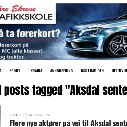
A
SPORT
UKRAINA
ANNONSERING
OSS I RADIOEN
INTERVJU
l posts tagged "Aksdal sent
LOKALT
7 måneder siden
Flere nye aktører på vei til Aksdal sent