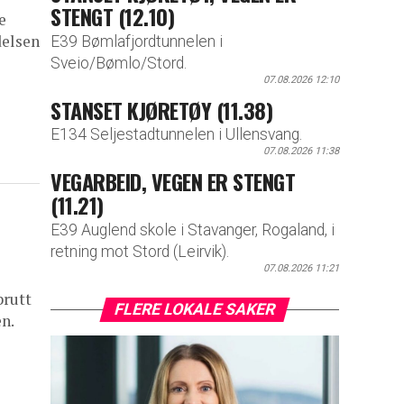
STENGT (12.10)
e
delsen
E39 Bømlafjordtunnelen i
Sveio/Bømlo/Stord.
07.08.2026 12:10
STANSET KJØRETØY (11.38)
E134 Seljestadtunnelen i Ullensvang.
07.08.2026 11:38
VEGARBEID, VEGEN ER STENGT
(11.21)
E39 Auglend skole i Stavanger, Rogaland, i
retning mot Stord (Leirvik).
07.08.2026 11:21
brutt
FLERE LOKALE SAKER
n.