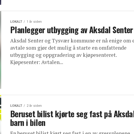
LOKALT
1 år siden
Planlegger utbygging av Aksdal Senter
Aksdal Senter og Tysvær kommune er nå enige om 
avtale som gjør det mulig å starte en omfattende
utbygging og oppgradering av kjøpesenteret.
Kjøpesenter: Avtalen...
LOKALT
2 år siden
Beruset bilist kjørte seg fast på Aksda
barn i bilen
En beruset bilist kjørt seg fast i en av gressplenene