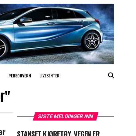
PERSONVERN
LIVESENTER
er"
SISTE MELDINGER INN
er
STANSET KJØRETØY, VEGEN ER