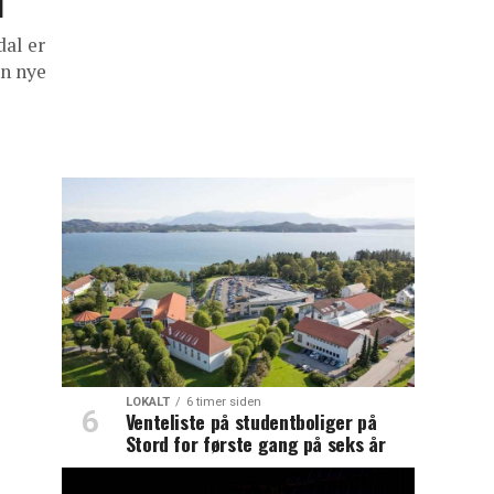
l
al er
en nye
LOKALT
6 timer siden
Venteliste på studentboliger på
Stord for første gang på seks år