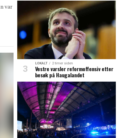
en var
LOKALT
2 timer siden
Vestre varsler reformoffensiv etter
besøk på Haugalandet