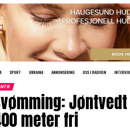
A
SPORT
UKRAINA
ANNONSERING
OSS I RADIOEN
INTERVJU
NTB
vømming: Jøntvedt t
00 meter fri