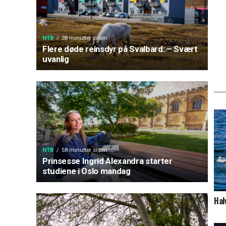
NTB
38 minutter siden
Flere døde reinsdyr på Svalbard: – Svært
uvanlig
NTB
58 minutter siden
Prinsesse Ingrid Alexandra starter
studiene i Oslo mandag
Hal