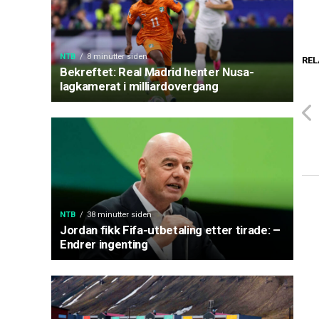
NTB
8 minutter siden
REL
Bekreftet: Real Madrid henter Nusa-
lagkamerat i milliardovergang
NTB
38 minutter siden
Jordan fikk Fifa-utbetaling etter tirade: –
Endrer ingenting