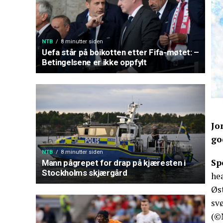
NTB
8 minutter siden
Uefa står på boikotten etter Fifa-møtet: –
Betingelsene er ikke oppfylt
Jo
go
NTB
8 minutter siden
Sp
Mann pågrepet for drap på kjæresten i
Stockholms skjærgård
hea
Øst
sv
(©