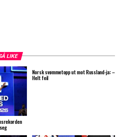
SÅ LIKE
Norsk svømmetopp ut mot Russland-ja: –
Helt feil
nsrekorden
 seg