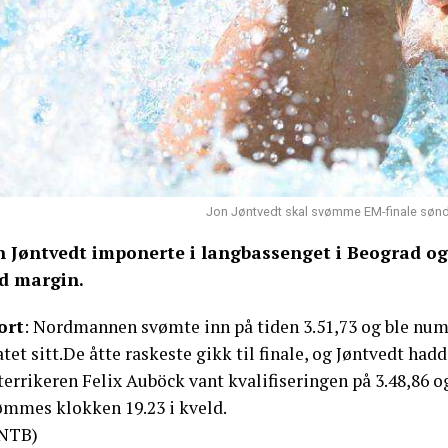
Jon Jøntvedt skal svømme EM-finale søndag
n Jøntvedt imponerte i langbassenget i Beograd og 
d margin.
ort
: Nordmannen svømte inn på tiden 3.51,73 og ble nummer
tet sitt.De åtte raskeste gikk til finale, og Jøntvedt had
errikeren Felix Auböck vant kvalifiseringen på 3.48,86 og
ømmes klokken 19.23 i kveld.
NTB)