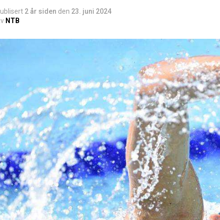
ublisert
2 år siden
den
23. juni 2024
v
NTB