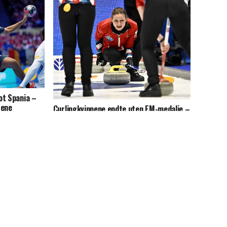
ot Spania –
sene
Curlingkvinnene endte uten EM-medalje –
tapte klart for Sveits