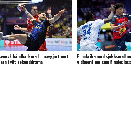
svensk håndballsmell – uavgjort mot
Frankrike med sjokksmell m
arn i vilt sekunddrama
vidåpent om semifinaleplas