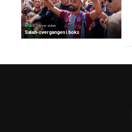
NTB
2 timer siden
Salah-overgangen i boks