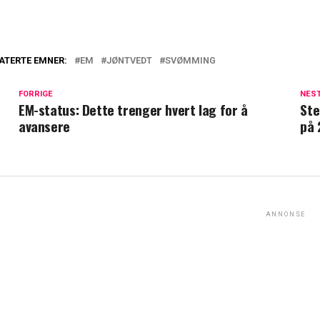
ATERTE EMNER:
EM
JØNTVEDT
SVØMMING
FORRIGE
NES
EM-status: Dette trenger hvert lag for å
Ste
avansere
på 
ANNONSE