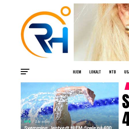
HJEM
LOKALT
NTB
US
S
4
NTB
2 år siden
Svømming: Jøntvedt til EM-finale på 400