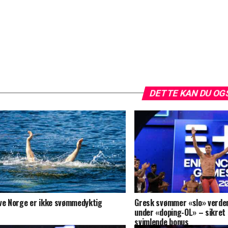
DETTE KAN DU OG
ve Norge er ikke svømmedyktig
Gresk svømmer «slo» verde
under «doping-OL» – sikret
svimlende bonus