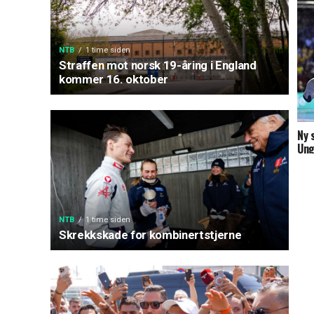
NTB
1 time siden
Straffen mot norsk 19-åring i England
kommer 16. oktober
Ny 
Ung
NTB
1 time siden
Skrekkskade for kombinertstjerne