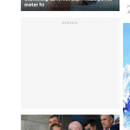
meter fri
P
A
ANNONSE