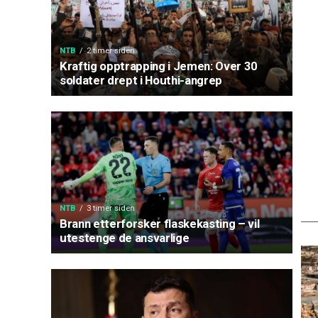
NTB
2 timer siden
Kraftig opptrapping i Jemen: Over 30
soldater drept i Houthi-angrep
NTB
3 timer siden
Brann etterforsker flaskekasting – vil
utestenge de ansvarlige