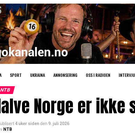
A
SPORT
UKRAINA
ANNONSERING
OSS I RADIOEN
INTERVJU
NTB
Halve Norge er ikke
ublisert
4 uker siden
den
9. juli 2026
v
NTB