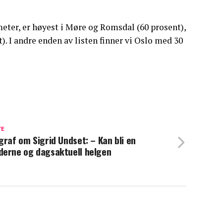
eter, er høyest i Møre og Romsdal (60 prosent),
. I andre enden av listen finner vi Oslo med 30
TE
graf om Sigrid Undset: – Kan bli en
erne og dagsaktuell helgen