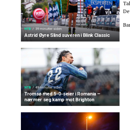
Tal
Det
Bar
NTB
39 minutter siden
Astrid Øyre Slind suveren i Blink Classic
NTB
49 minutter siden
Tromsø med 5-0-seier i Romania –
nærmer seg kamp mot Brighton