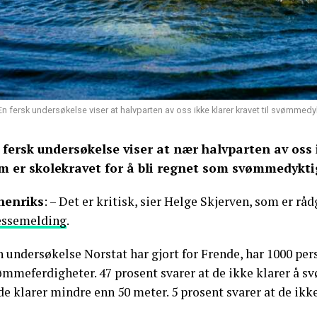
En fersk undersøkelse viser at halvparten av oss ikke klarer kravet til svømmedyk
 fersk undersøkelse viser at nær halvparten av oss 
m er skolekravet for å bli regnet som svømmedykti
nenriks
: – Det er kritisk, sier Helge Skjerven, som er rå
essemelding
.
n undersøkelse Norstat har gjort for Frende, har 1000 pe
ømmeferdigheter. 47 prosent svarer at de ikke klarer å s
de klarer mindre enn 50 meter. 5 prosent svarer at de ikk