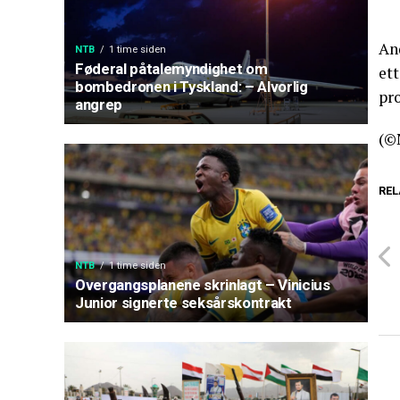
An
NTB
1 time siden
Føderal påtalemyndighet om
ett
bombedronen i Tyskland: – Alvorlig
pr
angrep
(©
REL
NTB
1 time siden
Overgangsplanene skrinlagt – Vinicius
Junior signerte seksårskontrakt