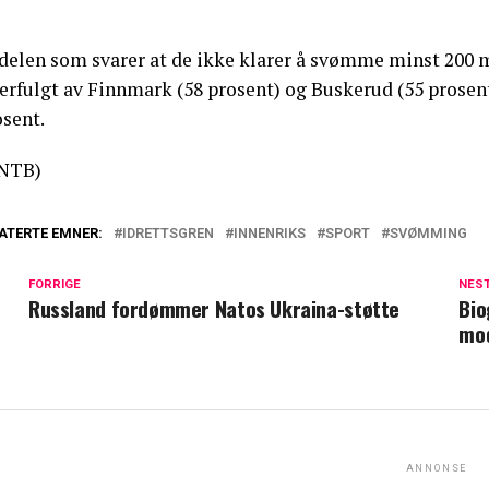
delen som svarer at de ikke klarer å svømme minst 200 m
erfulgt av Finnmark (58 prosent) og Buskerud (55 prosent)
osent.
NTB)
ATERTE EMNER:
IDRETTSGREN
INNENRIKS
SPORT
SVØMMING
FORRIGE
NES
Russland fordømmer Natos Ukraina-støtte
Bio
mod
ANNONSE