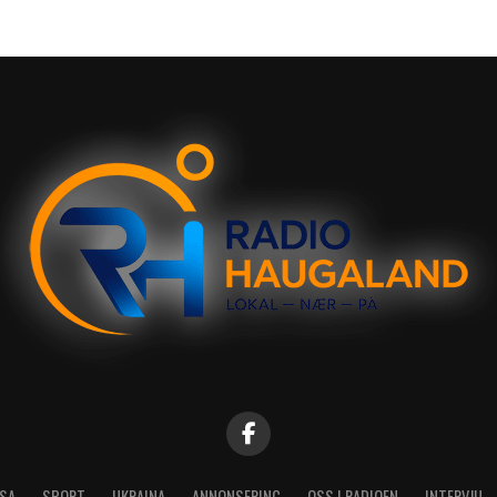
SA
SPORT
UKRAINA
ANNONSERING
OSS I RADIOEN
INTERVJU