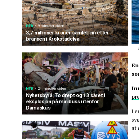
NTB
9 minutter siden
3,7 millioner kroner samlet inn etter
brannen i Krokstadelva
En
so
In
NTB
24 minutter siden
Nyhetsbyrå: To drept og 13 såret i
pr
eksplosjon på minibuss utenfor
Damaskus
I e
sv
at 