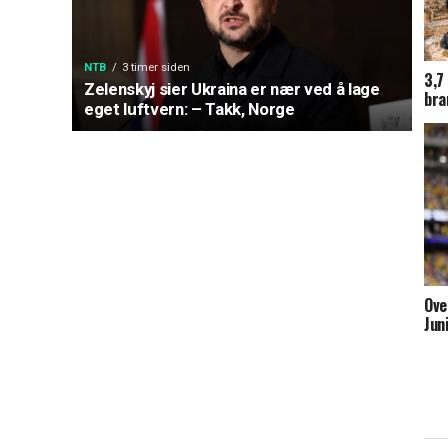
NTB
3 timer siden
3,7
Zelenskyj sier Ukraina er nær ved å lage
bra
eget luftvern: – Takk, Norge
Ove
Jun