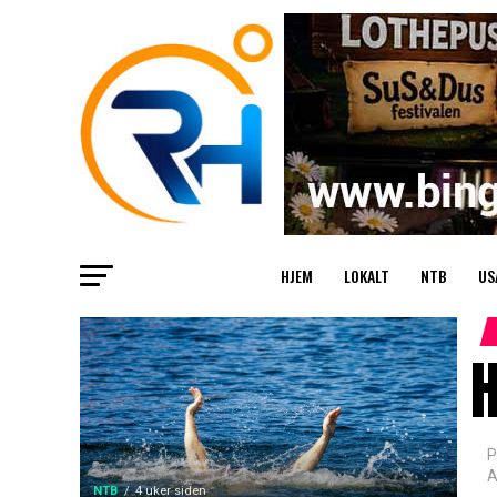
HJEM
LOKALT
NTB
US
P
A
NTB
4 uker siden