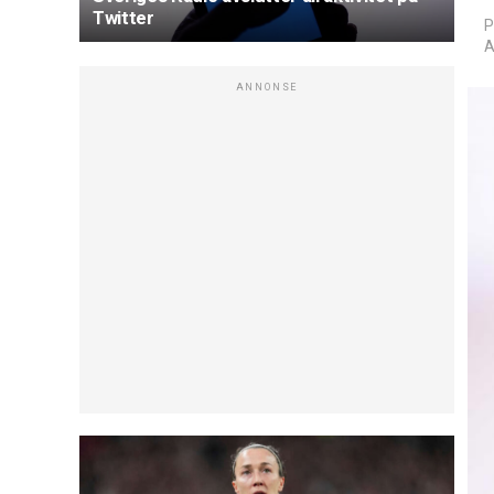
Twitter
P
A
ANNONSE