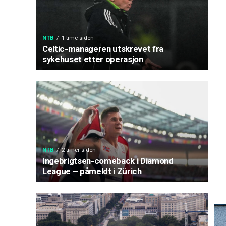
NTB
1 time siden
Celtic-manageren utskrevet fra
sykehuset etter operasjon
NTB
2 timer siden
Ingebrigtsen-comeback i Diamond
League – påmeldt i Zürich