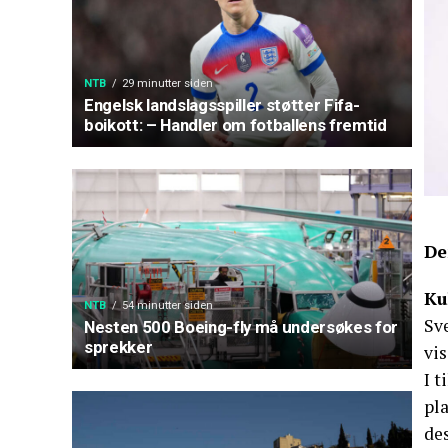
NTB
29 minutter siden
Engelsk landslagsspiller støtter Fifa-
boikott: – Handler om fotballens fremtid
De
Ku
NTB
54 minutter siden
Sve
Nesten 500 Boeing-fly må undersøkes for
sprekker
vis
I t
pla
des