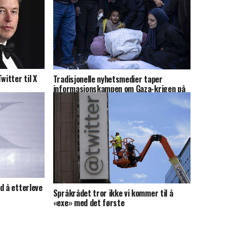
witter til X
Tradisjonelle nyhetsmedier taper
informasjonskampen om Gaza-krigen på
X/Twitter
d å etterleve
Språkrådet tror ikke vi kommer til å
«exe» med det første