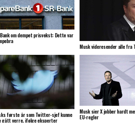
Bank om dempet prisvekst: Dette var
mpebra
Musk videresender alle fra T
Musk sier X jobber hardt me
ks første år som Twitter-sjef kunne
EU-regler
e gått verre, ifølge eksperter