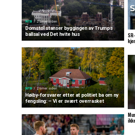
NTB
2 timer siden
Domstol stanser byggingen av Trumps
ballsal ved Det hvite hus
SR-
kje
NTB
2 timer siden
Høiby-forsvarer etter at politiet ba om ny
fengsling: – Vi er svært overrasket
Mus
ikk