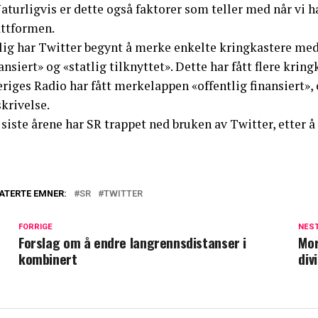
aturligvis er dette også faktorer som teller med når vi h
attformen.
lig har Twitter begynt å merke enkelte kringkastere med 
ansiert» og «statlig tilknyttet». Dette har fått flere kring
riges Radio har fått merkelappen «offentlig finansiert», 
krivelse.
siste årene har SR trappet ned bruken av Twitter, etter å
ATERTE EMNER:
SR
TWITTER
FORRIGE
NES
Forslag om å endre langrennsdistanser i
Mor
kombinert
div