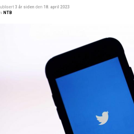
ublisert
3 år siden
den
18. april 2023
v
NTB