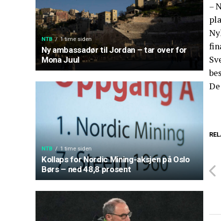
– N
pl
Ny
NTB
1 time siden
fin
Ny ambassadør til Jordan – tar over for
Sve
Mona Juul
bes
De 
REL
NTB
1 time siden
Kollaps for Nordic Mining-aksjen på Oslo
Børs – ned 48,8 prosent