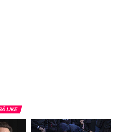
SÅ LIKE