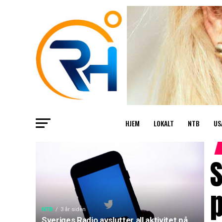
HJEM
LOKALT
NTB
US
S
p
NTB
3 år siden
Sveriges Radio avslutter all aktivitet på