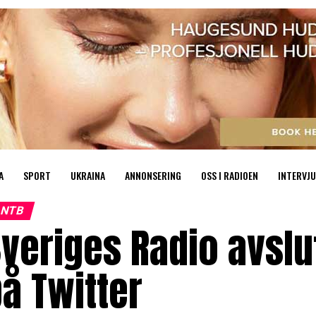
A
SPORT
UKRAINA
ANNONSERING
OSS I RADIOEN
INTERVJU
NTB
veriges Radio avslut
å Twitter