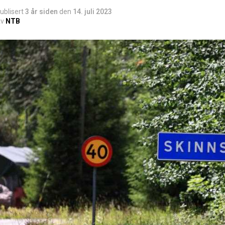
ublisert
3 år siden
den
14. juli 2023
v
NTB