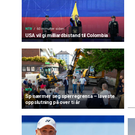
NTB
60 minutter siden
USA vil gi milliardbistand til Colombia
NTB
1 time siden
Sp nærmer seg sperregrensa – laveste
oppslutning på over ti år