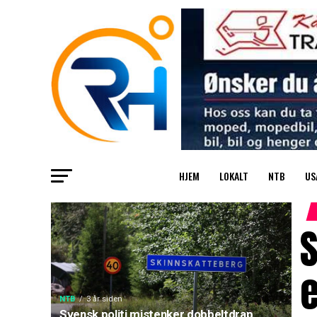
HJEM
LOKALT
NTB
US
S
e
NTB
3 år siden
Svensk politi mistenker dobbeltdrap