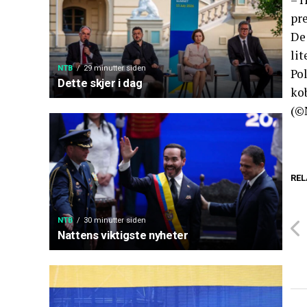
pr
De 
lit
NTB
29 minutter siden
Pol
Dette skjer i dag
kob
(©
REL
NTB
30 minutter siden
Nattens viktigste nyheter