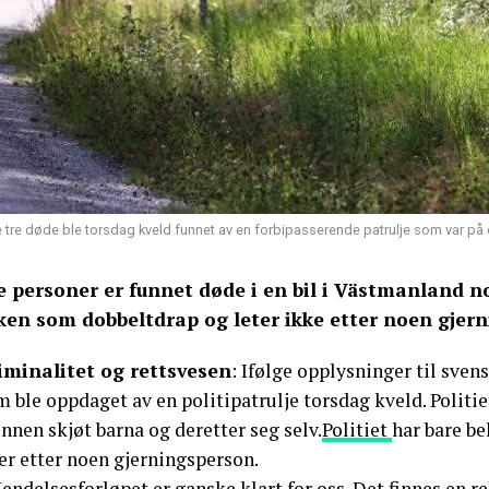
 tre døde ble torsdag kveld funnet av en forbipasserende patrulje som var på e
e personer er funnet døde i en bil i Västmanland no
ken som dobbeltdrap og leter ikke etter noen gjer
iminalitet og rettsvesen
: Ifølge opplysninger til sven
 ble oppdaget av en politipatrulje torsdag kveld. Politi
nnen skjøt barna og deretter seg selv.
Politiet
har bare be
er etter noen gjerningsperson.
endelsesforløpet er ganske klart for oss. Det finnes en r