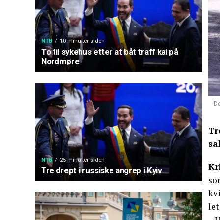
NTB
10 minutter siden
To til sykehus etter at båt traff kai på
Nordmøre
De
Tr
sa
NTB
25 minutter siden
Kr
Tre drept i russiske angrep i Kyiv
som
kvi
let
– H