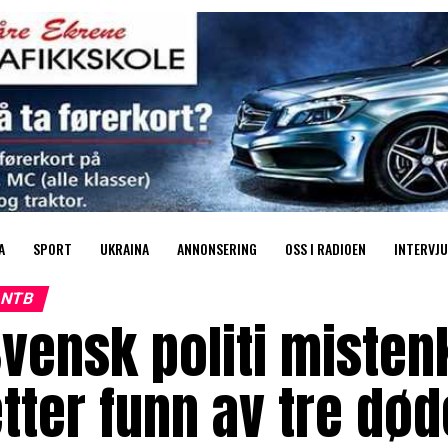
A
SPORT
UKRAINA
ANNONSERING
OSS I RADIOEN
INTERVJU
NTB
vensk politi misten
tter funn av tre døde