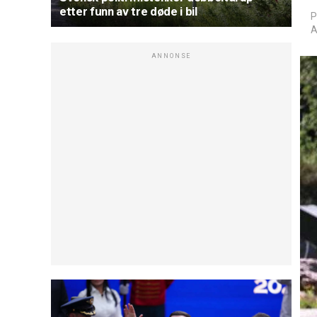
etter funn av tre døde i bil
P
A
ANNONSE