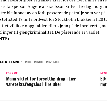
essetalsperson Angelica Israelsson Silfver fredag morgen
tre ble funnet av en forbipasserende patrulje som var på
e tettsted 17 mil nordvest for Stockholm klokken 21.20 t
itiet vil ikke oppgi alder eller kjønn på de involverte, 
linger til gjengkriminalitet. De pårørende er varslet.
NTB)
ATERTE EMNER:
BIL
DØDE
SVERIGE
FORRIGE
NES
Mann siktet for forsettlig drap i Lier
EU:
varetektsfengsles i fire uker
mø