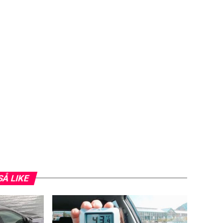
SÅ LIKE