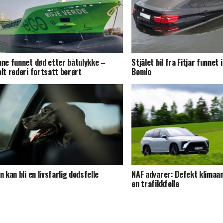
nne funnet død etter båtulykke –
Stjålet bil fra Fitjar funnet 
alt rederi fortsatt berørt
Bømlo
en kan bli en livsfarlig dødsfelle
NAF advarer: Defekt klimaan
en trafikkfelle