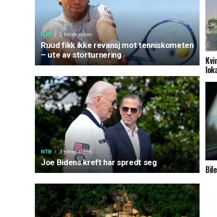
NTB
3 timer siden
Ruud fikk ikke revansj mot tenniskometen
– ute av storturnering
Kvi
lok
NTB
3 timer siden
Joe Bidens kreft har spredt seg
Bil