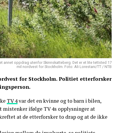
t annet oppdrag utenfor Skinnskatteberg. Det er et lite tettsted 17
mil nordvest for Stockholm. Foto: Ali Lorestani/TT / NTB
rdvest for Stockholm. Politiet etterforsker
ningsperson.
ske
TV 4
var det en kvinne og to barn i bilen,
et mistenker ifølge TV 4s opplysninger at
kreftet at de etterforsker to drap og at de ikke
elasjon mellom de involverte, sa politiets