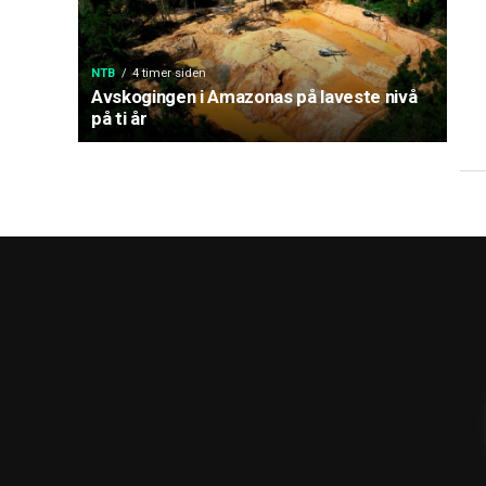
NTB
4 timer siden
Avskogingen i Amazonas på laveste nivå
på ti år