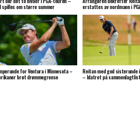
rt blir det to nivåer i PGA-touren –
Arrangøren bekrefter Reita
l spilles om større summer
erstattes av nordmann i PG
mperunde for Ventura i Minnesota –
Reitan med god sisterunde i
rikaner brøt drømmegrense
– klatret på sammenlagtlis