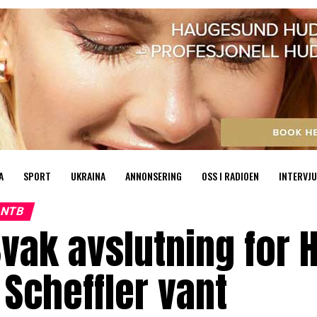
A
SPORT
UKRAINA
ANNONSERING
OSS I RADIOEN
INTERVJU
NTB
vak avslutning for H
 Scheffler vant