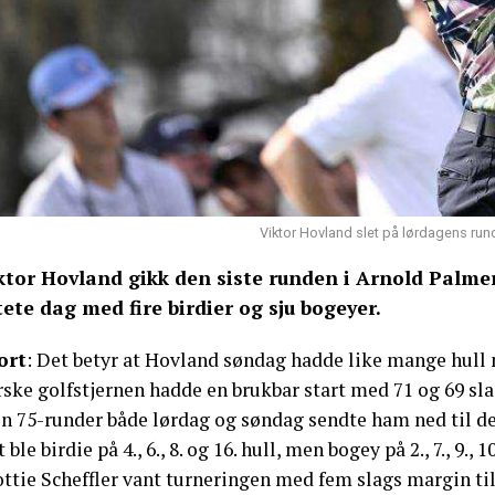
Viktor Hovland slet på lørdagens rund
ktor Hovland gikk den siste runden i Arnold Palmer 
tete dag med fire birdier og sju bogeyer.
ort
: Det betyr at Hovland søndag hadde like mange hull
ske golfstjernen hadde en brukbar start med 71 og 69 slag
n 75-runder både lørdag og søndag sendte ham ned til de
 ble birdie på 4., 6., 8. og 16. hull, men bogey på 2., 7., 9., 10.
ottie Scheffler vant turneringen med fem slags margin ti