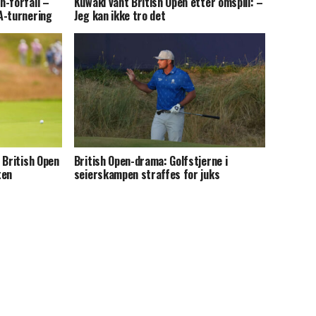
n-forfall –
Kuwaki vant British Open etter omspill: –
A-turnering
Jeg kan ikke tro det
 British Open
British Open-drama: Golfstjerne i
ten
seierskampen straffes for juks