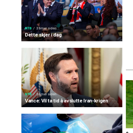
NTB
3 timer siden
Dette skjer i dag
NTB
3 timer siden
Vance: Vil ta tid å avslutte Iran-krigen