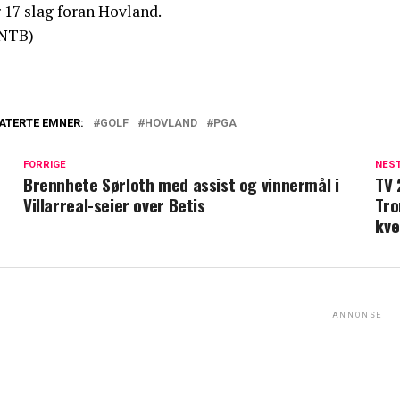
 17 slag foran Hovland.
NTB)
ATERTE EMNER:
GOLF
HOVLAND
PGA
FORRIGE
NES
Brennhete Sørloth med assist og vinnermål i
TV 
Villarreal-seier over Betis
Tro
kve
ANNONSE