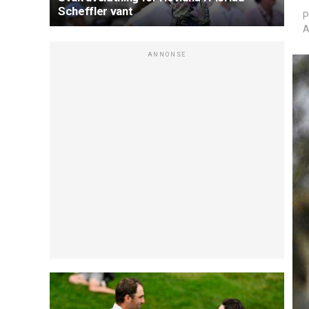
Scheffler vant
P
A
ANNONSE