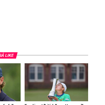
SÅ LIKE