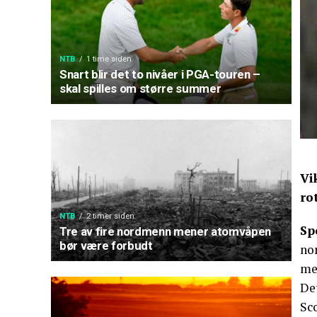
NTB
1 time siden
Snart blir det to nivåer i PGA-touren –
skal spilles om større summer
Vi
ro
NTB
2 timer siden
Sp
Tre av fire nordmenn mener atomvåpen
bør være forbudt
nor
me
Det
Sc