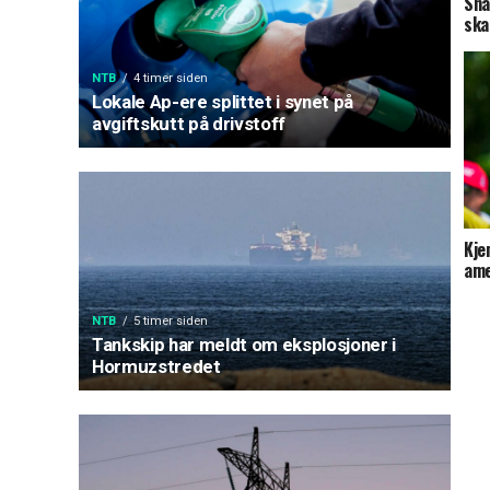
Sna
ska
NTB
4 timer siden
Lokale Ap-ere splittet i synet på
avgiftskutt på drivstoff
Kje
ame
NTB
5 timer siden
Tankskip har meldt om eksplosjoner i
Hormuzstredet