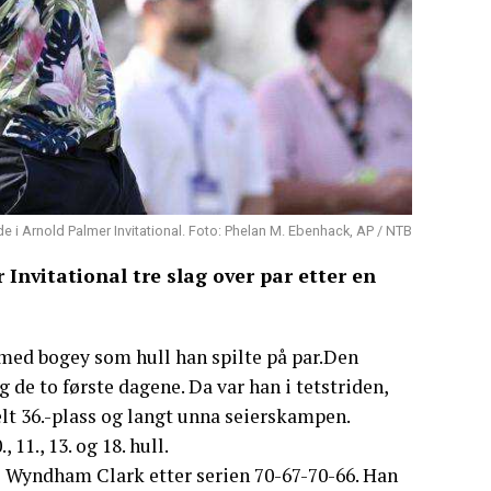
e i Arnold Palmer Invitational. Foto: Phelan M. Ebenhack, AP / NTB
Invitational tre slag over par etter en
 med bogey som hull han spilte på par.Den
 de to første dagene. Da var han i tetstriden,
lt 36.-plass og langt unna seierskampen.
, 11., 13. og 18. hull.
l Wyndham Clark etter serien 70-67-70-66. Han