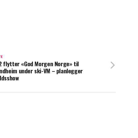
TE
2 flytter «God Morgen Norge» til
ndheim under ski-VM – planlegger
ldsshow