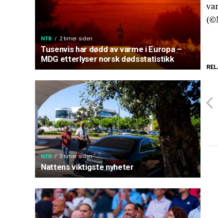
var
(©
NTB
2 timer siden
Tusenvis har dødd av varme i Europa –
MDG etterlyser norsk dødsstatistikk
REL
NTB
3 timer siden
Nattens viktigste nyheter