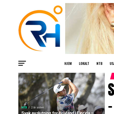
HJEM
LOKALT
NTB
US
S
–
NTB
2 år siden
Svak avslutning for Hovland i Florida –