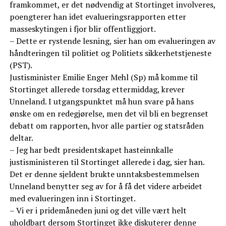
framkommet, er det nødvendig at Stortinget involveres,
poengterer han idet evalueringsrapporten etter
masseskytingen i fjor blir offentliggjort.
– Dette er rystende lesning, sier han om evalueringen av
håndteringen til politiet og Politiets sikkerhetstjeneste
(PST).
Justisminister Emilie Enger Mehl (Sp) må komme til
Stortinget allerede torsdag ettermiddag, krever
Unneland. I utgangspunktet må hun svare på hans
ønske om en redegjørelse, men det vil bli en begrenset
debatt om rapporten, hvor alle partier og statsråden
deltar.
– Jeg har bedt presidentskapet hasteinnkalle
justisministeren til Stortinget allerede i dag, sier han.
Det er denne sjeldent brukte unntaksbestemmelsen
Unneland benytter seg av for å få det videre arbeidet
med evalueringen inn i Stortinget.
– Vi er i pridemåneden juni og det ville vært helt
uholdbart dersom Stortinget ikke diskuterer denne