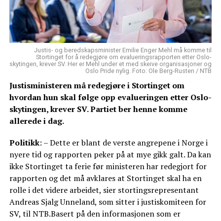
Justis- og beredskapsminister Emilie Enger Mehl må komme til
Stortinget for å redegjøre om evalueringsrapporten etter Oslo-
skytingen, krever SV. Her er Mehl under et med skeive organisasjoner og
Oslo Pride nylig. Foto: Ole Berg-Rusten / NTB
Justisministeren må redegjøre i Stortinget om
hvordan hun skal følge opp evalueringen etter Oslo-
skytingen, krever SV. Partiet ber henne komme
allerede i dag.
Politikk
: – Dette er blant de verste angrepene i Norge i
nyere tid og rapporten peker på at mye gikk galt. Da kan
ikke Stortinget ta ferie før ministeren har redegjort for
rapporten og det må avklares at Stortinget skal ha en
rolle i det videre arbeidet, sier stortingsrepresentant
Andreas Sjalg Unneland, som sitter i justiskomiteen for
SV, til NTB.Basert på den informasjonen som er