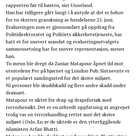
rapporten før til høsten, sier Unneland.
Han har tidligere gått langt i å antyde at det er behov
for en ekstern granskning av hendelsene 25. juni.
Evalueringen som er gjennomført på oppdrag fra
Politidirektoratet og Politiets sikkerhetstjeneste, har
hatt et for snevert mandat og evalueringsutvalgets
sammensetning har for snever representasjon, mener
han.
To menn ble drept da Zaniar Matapour åpnet ild mot
utestedene Per på hjørnet og London Pub. Sistnevnte er
et populært samlingssted for det skeive miljøet.
Ni personer ble skuddskadd og flere andre skadd under
dramaet.
Matapour er siktet for drap og drapsforsøk med
terrorhensikt. Det er en utbredt oppfatning at angrepet
trolig var en terrorhandling rettet mot det skeive
miljøet i Oslo. En av de siktede er den ytterliggående
islamisten Arfan Bhatti.