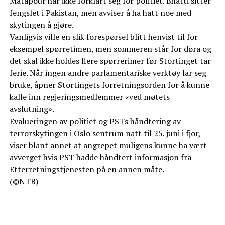
Matapour har ikke forklart seg for politiet. Bhatti sitter
fengslet i Pakistan, men avviser å ha hatt noe med
skytingen å gjøre.
Vanligvis ville en slik forespørsel blitt henvist til for
eksempel spørretimen, men sommeren står for døra og
det skal ikke holdes flere spørrerimer før Stortinget tar
ferie. Når ingen andre parlamentariske verktøy lar seg
bruke, åpner Stortingets forretningsorden for å kunne
kalle inn regjeringsmedlemmer «ved møtets
avslutning».
Evalueringen av politiet og PSTs håndtering av
terrorskytingen i Oslo sentrum natt til 25. juni i fjor,
viser blant annet at angrepet muligens kunne ha vært
avverget hvis PST hadde håndtert informasjon fra
Etterretningstjenesten på en annen måte.
(©NTB)