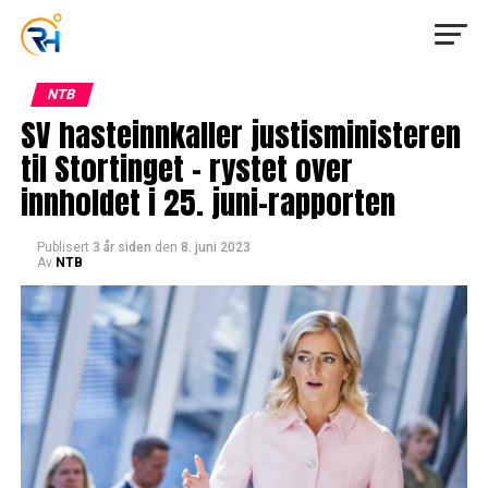
NTB
SV hasteinnkaller justisministeren
til Stortinget – rystet over
innholdet i 25. juni-rapporten
Publisert
3 år siden
den
8. juni 2023
Av
NTB