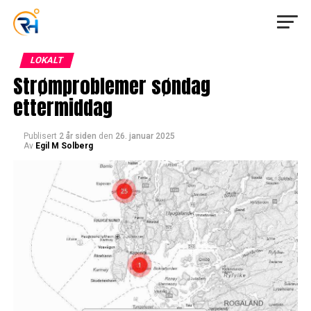
LOKALT
Strømproblemer søndag
ettermiddag
Publisert
2 år siden
den
26. januar 2025
Av
Egil M Solberg