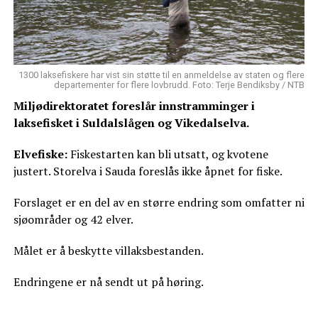
1300 laksefiskere har vist sin støtte til en anmeldelse av staten og flere
departementer for flere lovbrudd. Foto: Terje Bendiksby / NTB
Miljødirektoratet foreslår innstramminger i
laksefisket i Suldalslågen og Vikedalselva.
Elvefiske:
Fiskestarten kan bli utsatt, og kvotene
justert. Storelva i Sauda foreslås ikke åpnet for fiske.
Forslaget er en del av en større endring som omfatter ni
sjøområder og 42 elver.
Målet er å beskytte villaksbestanden.
Endringene er nå sendt ut på høring.