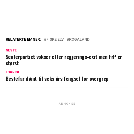
RELATERTE EMNER:
FISKE ELV
ROGALAND
NESTE
Senterpartiet vokser etter regjerings-exit men FrP er
størst
FORRIGE
Bestefar dømt til seks års fengsel for overgrep
ANNONSE