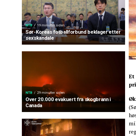
NTB
19 minutter siden
Sør-Koreas fotballforbund beklager etter
sexskandale
Et
pr
NTB
29 minutter siden
Øk
Over 20.000 evakuert fra skogbrann i
Canada
(Sø
hø
mil
reg