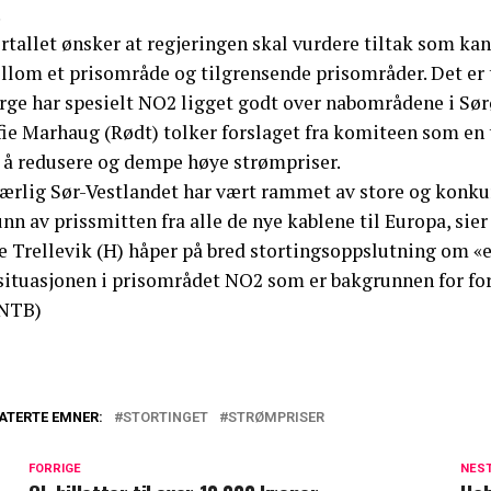
.
rtallet ønsker at regjeringen skal vurdere tiltak som kan 
lom et prisområde og tilgrensende prisområder. Det er to
rge har spesielt NO2 ligget godt over nabområdene i Sør
fie Marhaug (Rødt) tolker forslaget fra komiteen som en 
r å redusere og dempe høye strømpriser.
Særlig Sør-Vestlandet har vært rammet av store og konkur
nn av prissmitten fra alle de nye kablene til Europa, sier
 Trellevik (H) håper på bred stortingsoppslutning om «et
 situasjonen i prisområdet NO2 som er bakgrunnen for for
NTB)
ATERTE EMNER:
STORTINGET
STRØMPRISER
FORRIGE
NES