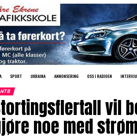
A
SPORT
UKRAINA
ANNONSERING
OSS I RADIOEN
INTERVJU
NTB
tortingsflertall vil 
jøre noe med strøm