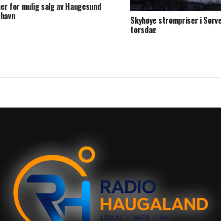
er for mulig salg av Haugesund
thavn
Skyhøye strømpriser i Sørv
torsdag