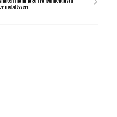
vnaken mann jagd fra kvinnebadstu
er mobiltyveri