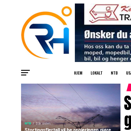
HJEM
LOKALT
NTB
US
S
g
NTB
3 år siden
Stortingsflertall vil be regjeringen gjøre