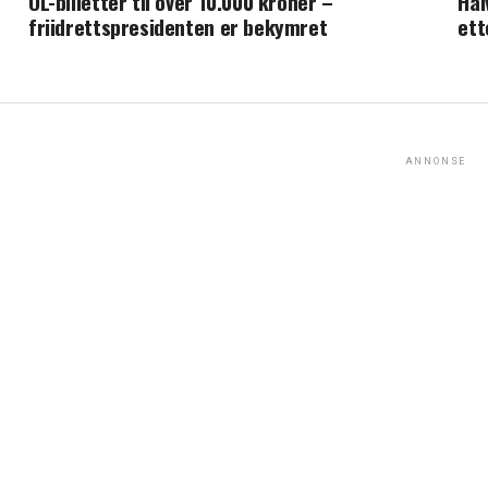
OL-billetter til over 10.000 kroner –
Hal
friidrettspresidenten er bekymret
ett
ANNONSE