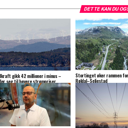
DETTE KAN DU OG
Stortinget øker rammen fo
dkraft gikk 42 millioner i minus –
Røldal–Seljestad
der seg til høyere strømpriser