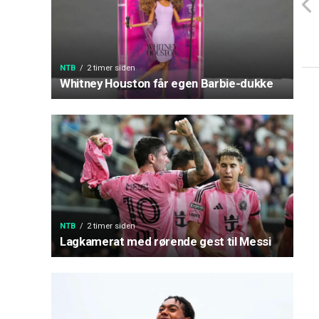
NTB
2 timer siden
Whitney Houston får egen Barbie-dukke
NTB
2 timer siden
Lagkamerat med rørende gest til Messi