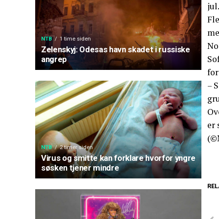
jul
Fle
mel
NTB
1 time siden
No
Zelenskyj: Odesas havn skadet i russiske
So
angrep
fo
– 
gru
Ove
er
(©
NTB
2 timer siden
Virus og smitte kan forklare hvorfor yngre
søsken tjener mindre
REL