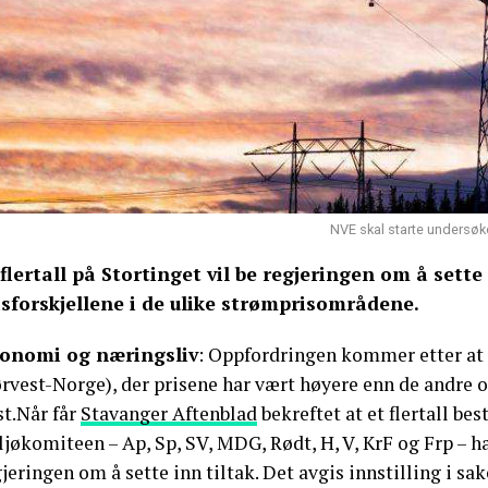
NVE skal starte undersøk
 flertall på Stortinget vil be regjeringen om å sette
isforskjellene i de ulike strømprisområdene.
onomi og næringsliv
: Oppfordringen kommer etter at
rvest-Norge), der prisene har vært høyere enn de andre o
st.Når får
Stavanger Aftenblad
bekreftet at et flertall be
jøkomiteen – Ap, Sp, SV, MDG, Rødt, H, V, KrF og Frp – h
jeringen om å sette inn tiltak. Det avgis innstilling i s