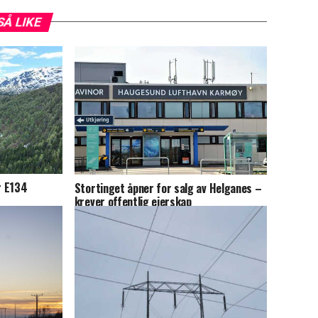
SÅ LIKE
r E134
Stortinget åpner for salg av Helganes –
krever offentlig eierskap