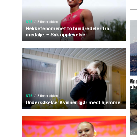
NTB
3 timer siden
Hekkefenomenet to hundredeler fra
medalje: – Syk opplevelse
Vin
gle
NTB
3 timer siden
Undersøkelse: Kvinner gjør mest hjemme