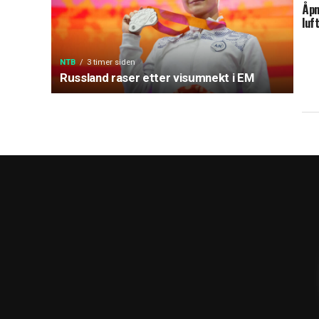
Åpn
luf
NTB
3 timer siden
Russland raser etter visumnekt i EM