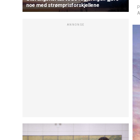
noe med strømprisforskjellene
P
A
ANNONSE