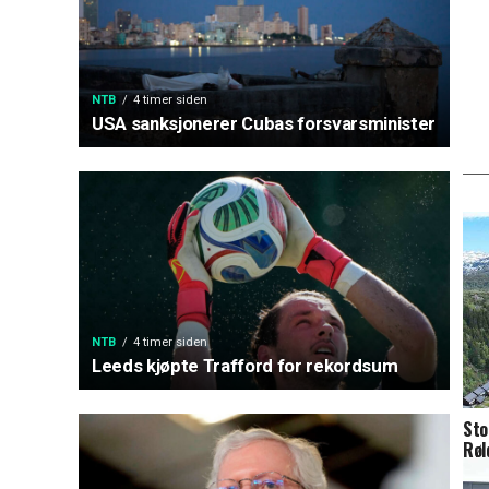
NTB
4 timer siden
USA sanksjonerer Cubas forsvarsminister
NTB
4 timer siden
Leeds kjøpte Trafford for rekordsum
Sto
Røl