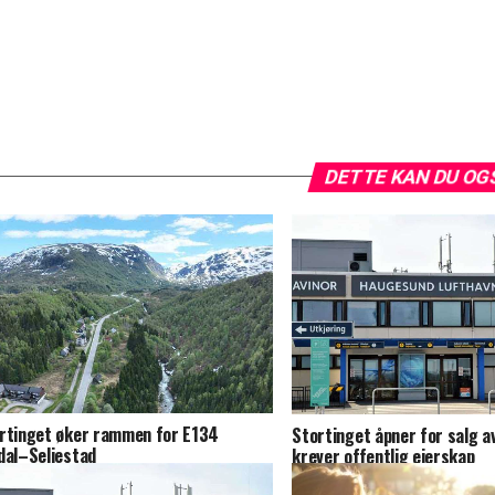
DETTE KAN DU OG
rtinget øker rammen for E134
Stortinget åpner for salg a
dal–Seljestad
krever offentlig eierskap