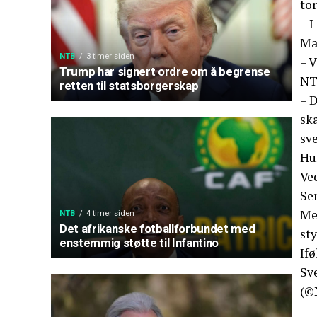
tor
– I
Mar
NTB
3 timer siden
– V
Trump har signert ordre om å begrense
NT
retten til statsborgerskap
– D
sk
sve
Hun
Ve
Sen
Men
NTB
4 timer siden
Det afrikanske fotballforbundet med
sty
enstemmig støtte til Infantino
If
Sve
(©