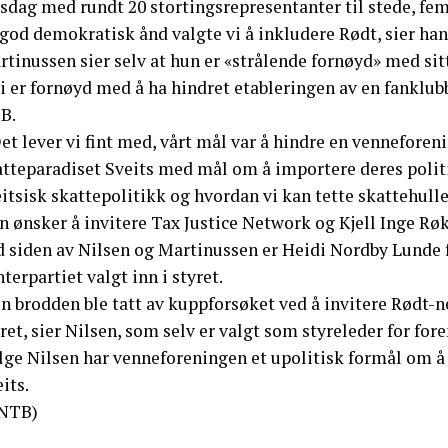
sdag med rundt 20 stortingsrepresentanter til stede, fem
 god demokratisk ånd valgte vi å inkludere Rødt, sier han
tinussen sier selv at hun er «strålende fornøyd» med sitt
i er fornøyd med å ha hindret etableringen av en fanklubb
B.
et lever vi fint med, vårt mål var å hindre en vennefore
atteparadiset Sveits med mål om å importere deres polit
itsisk skattepolitikk og hvordan vi kan tette skattehull
 ønsker å invitere Tax Justice Network og Kjell Inge Røk
d siden av Nilsen og Martinussen er Heidi Nordby Lunde f
terpartiet valgt inn i styret.
 brodden ble tatt av kuppforsøket ved å invitere Rødt-ne
ret, sier Nilsen, som selv er valgt som styreleder for for
ølge Nilsen har venneforeningen et upolitisk formål om
its.
NTB)