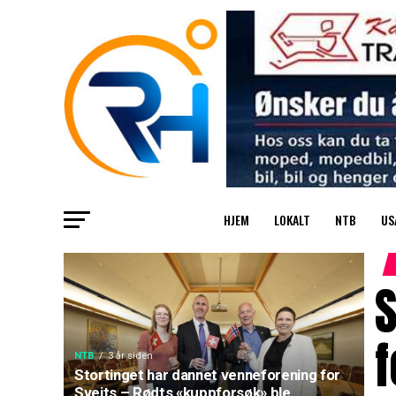
HJEM
LOKALT
NTB
US
S
f
NTB
3 år siden
Stortinget har dannet venneforening for
Sveits – Rødts «kuppforsøk» ble