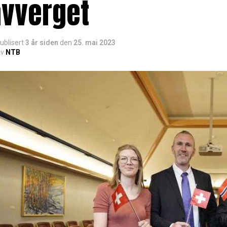
avverget
ublisert
3 år siden
den
25. mai 2023
v
NTB