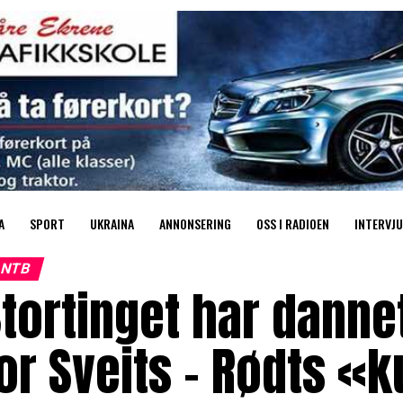
A
SPORT
UKRAINA
ANNONSERING
OSS I RADIOEN
INTERVJU
NTB
tortinget har danne
or Sveits – Rødts «