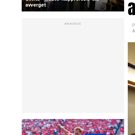
avverget
ANNONSE
P
A