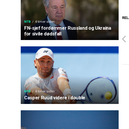
REL
NTB
4 timer siden
FN-sjef fordømmer Russland og Ukraina
for sivile dødsfall
NTB
4 timer siden
Casper Ruud videre i double