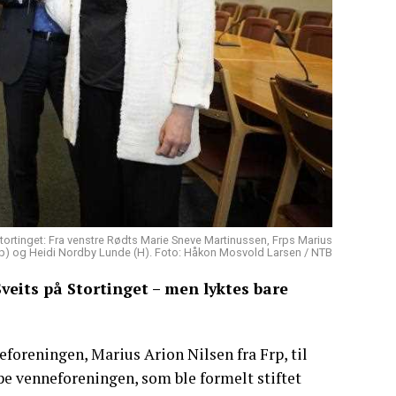
 Stortinget: Fra venstre Rødts Marie Sneve Martinussen, Frps Marius
(Sp) og Heidi Nordby Lunde (H). Foto: Håkon Mosvold Larsen / NTB
veits på Stortinget – men lyktes bare
neforeningen, Marius Arion Nilsen fra Frp, til
pe venneforeningen, som ble formelt stiftet