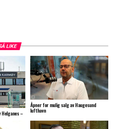
SÅ LIKE
Åpner for mulig salg av Haugesund
lufthavn
v Helganes –