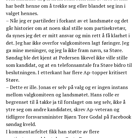
har bedt henne om å trekke seg eller blandet seg inn i
valget hennes.
– Når jeg er partileder i forkant av et landsmøte og det
går historier om at noen skal stille som partisekretær,
da synes jeg det er mitt ansvar og min rett å få klarhet i
det. Jeg har ikke overfor valgkomiteen lagt føringer. Jeg
ga mine meninger, og jeg la ikke fram navn, sa Støre.
Søndag ble det kjent at Pedersen likevel ikke ville stille
som kandidat, og at en telefonsamtale fra Støre bidro til
beslutningen. I etterkant har flere Ap-topper kritisert
Støre.
– Dette er ille. Jonas er selv på valg og er ingen instans
mellom valgkomiteen og landsmøtet. Hans rolle er
begrenset til å takke ja til forslaget om seg selv, ikke å
ytre seg om andre kandidater, skrev Ap-veteran og
tidligere forsvarsminister Bjørn Tore Godal på Facebook
søndag kveld.
I kommentarfeltet fikk han støtte av flere