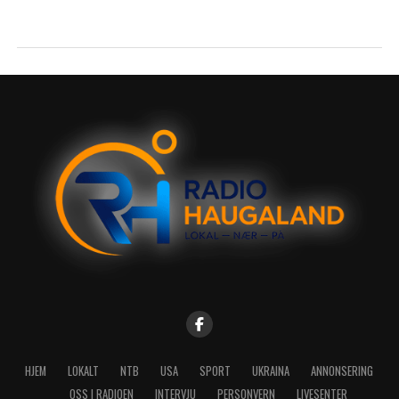
HJEM
LOKALT
NTB
USA
SPORT
UKRAINA
ANNONSERING
OSS I RADIOEN
INTERVJU
PERSONVERN
LIVESENTER