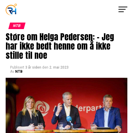
NTB
Støre om Helga Pedersen: – Jeg
har ikke bedt henne om å ikke
stille til noe
Publisert
3 år siden
den
2. mai 2023
Av
NTB