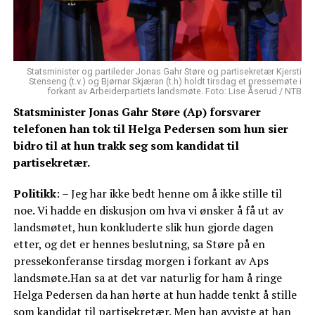
Statsminister og partileder Jonas Gahr Støre og partisekretær Kjersti
Stenseng (t.v.) og Bjørnar Skjæran (t.h) holdt tirsdag et pressemøte i
forkant av Arbeiderpartiets landsmøte. Foto: Lise Åserud / NTB
Statsminister Jonas Gahr Støre (Ap) forsvarer
telefonen han tok til Helga Pedersen som hun sier
bidro til at hun trakk seg som kandidat til
partisekretær.
Politikk
: – Jeg har ikke bedt henne om å ikke stille til
noe. Vi hadde en diskusjon om hva vi ønsker å få ut av
landsmøtet, hun konkluderte slik hun gjorde dagen
etter, og det er hennes beslutning, sa Støre på en
pressekonferanse tirsdag morgen i forkant av Aps
landsmøte.Han sa at det var naturlig for ham å ringe
Helga Pedersen da han hørte at hun hadde tenkt å stille
som kandidat til partisekretær. Men han avviste at han