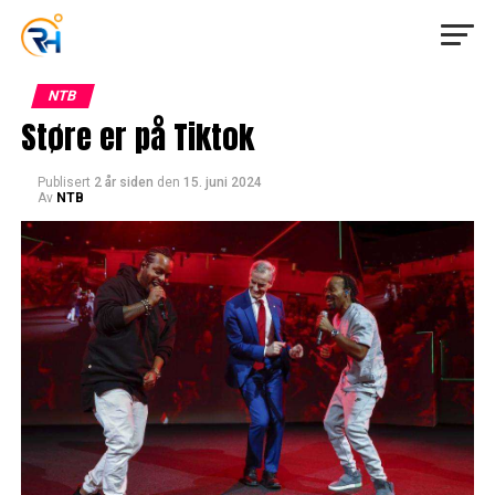
NTB
Støre er på Tiktok
Publisert
2 år siden
den
15. juni 2024
Av
NTB