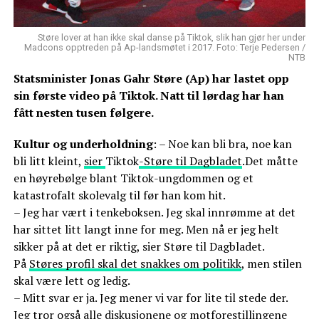
Støre lover at han ikke skal danse på Tiktok, slik han gjør her under
Madcons opptreden på Ap-landsmøtet i 2017. Foto: Terje Pedersen /
NTB
Statsminister Jonas Gahr Støre (Ap) har lastet opp
sin første video på Tiktok. Natt til lørdag har han
fått nesten tusen følgere.
Kultur og underholdning
: – Noe kan bli bra, noe kan
bli litt kleint,
sier
Tiktok
-Støre til Dagbladet
.Det måtte
en høyrebølge blant Tiktok-ungdommen og et
katastrofalt skolevalg til før han kom hit.
– Jeg har vært i tenkeboksen. Jeg skal innrømme at det
har sittet litt langt inne for meg. Men nå er jeg helt
sikker på at det er riktig, sier Støre til Dagbladet.
På
Støres profil skal det snakkes om politikk
, men stilen
skal være lett og ledig.
– Mitt svar er ja. Jeg mener vi var for lite til stede der.
Jeg tror også alle diskusjonene og motforestillingene