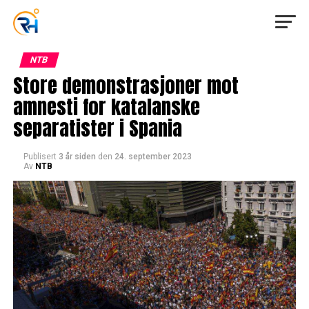
NTB
Store demonstrasjoner mot
amnesti for katalanske
separatister i Spania
Publisert
3 år siden
den
24. september 2023
Av
NTB