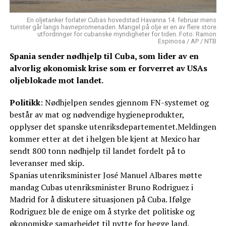
En oljetanker forlater Cubas hovedstad Havanna 14. februar mens
turister går langs havnepromenaden. Mangel på olje er en av flere store
utfordringer for cubanske myndigheter for tiden. Foto: Ramon
Espinosa / AP / NTB
Spania sender nødhjelp til Cuba, som lider av en
alvorlig økonomisk krise som er forverret av USAs
oljeblokade mot landet.
Politikk
: Nødhjelpen sendes gjennom FN-systemet og
består av mat og nødvendige hygieneprodukter,
opplyser det spanske utenriksdepartementet.Meldingen
kommer etter at det i helgen ble kjent at Mexico har
sendt 800 tonn nødhjelp til landet fordelt på to
leveranser med skip.
Spanias utenriksminister José Manuel Albares møtte
mandag Cubas utenriksminister Bruno Rodriguez i
Madrid for å diskutere situasjonen på Cuba. Ifølge
Rodriguez ble de enige om å styrke det politiske og
økonomiske samarbeidet til nytte for begge land.