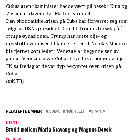
Cubas utenriksminister hadde vært på besøk i Kina og
Vietnam i dagene før Madrid-stoppet.
Den økonomiske krisen på Cuba har forverret seg som
følge av USAs president Donald Trumps forsøk på å
strupe øynasjonen. Trump har kutte olje- og
drivstoffleveranser til landet etter at Nicolás Maduro
ble fjernet som leder i Venezuela i begynnelsen av
januar. Venezuela var Cubas hovedleverandør av olje.
FN sa fredag at de var dyp bekymret over krisen på
Cuba.
(©NTB)
RELATERTE EMNER:
CUBA
NØDHJELP
SPANIA
NESTE
Brudd mellom Maria Stavang og Magnus Devold
FORRIGE