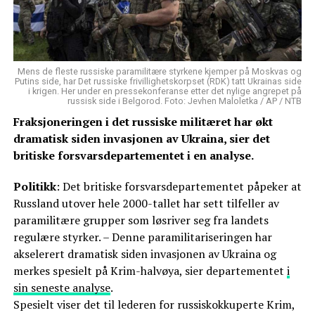
Mens de fleste russiske paramilitære styrkene kjemper på Moskvas og
Putins side, har Det russiske frivillighetskorpset (RDK) tatt Ukrainas side
i krigen. Her under en pressekonferanse etter det nylige angrepet på
russisk side i Belgorod. Foto: Jevhen Maloletka / AP / NTB
Fraksjoneringen i det russiske militæret har økt
dramatisk siden invasjonen av Ukraina, sier det
britiske forsvarsdepartementet i en analyse.
Politikk
: Det britiske forsvarsdepartementet påpeker at
Russland utover hele 2000-tallet har sett tilfeller av
paramilitære grupper som løsriver seg fra landets
regulære styrker. – Denne paramilitariseringen har
akselerert dramatisk siden invasjonen av Ukraina og
merkes spesielt på Krim-halvøya, sier departementet
i
sin seneste analyse
.
Spesielt viser det til lederen for russiskokkuperte Krim,