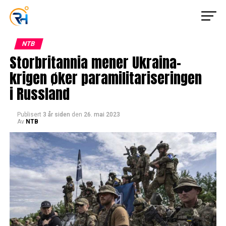
NTB
Storbritannia mener Ukraina-
krigen øker paramilitariseringen
i Russland
Publisert
3 år siden
den
26. mai 2023
Av
NTB