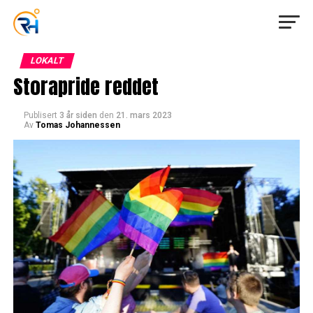
LOKALT
Storapride reddet
Publisert
3 år siden
den
21. mars 2023
Av
Tomas Johannessen