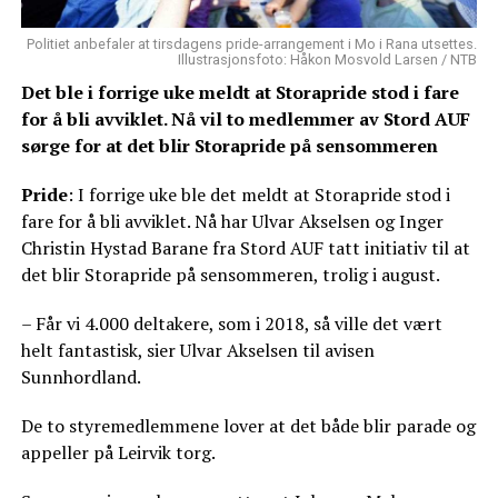
Politiet anbefaler at tirsdagens pride-arrangement i Mo i Rana utsettes.
Illustrasjonsfoto: Håkon Mosvold Larsen / NTB
Det ble i forrige uke meldt at Storapride stod i fare
for å bli avviklet. Nå vil to medlemmer av Stord AUF
sørge for at det blir Storapride på sensommeren
Pride
: I forrige uke ble det meldt at Storapride stod i
fare for å bli avviklet. Nå har Ulvar Akselsen og Inger
Christin Hystad Barane fra Stord AUF tatt initiativ til at
det blir Storapride på sensommeren, trolig i august.
– Får vi 4.000 deltakere, som i 2018, så ville det vært
helt fantastisk, sier Ulvar Akselsen til avisen
Sunnhordland.
De to styremedlemmene lover at det både blir parade og
appeller på Leirvik torg.