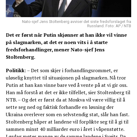
Nato-sjef Jens Stoltenberg avviser det siste fredsforslaget fra
Russland. Foto: AP / NTB
Det er først når Putin skjønner at han ikke vil vinne
på slagmarken, at det er noen vits i å starte
fredsforhandlinger, mener Nato-sjef Jens
Stoltenberg.
Politikk
: – Det som skjer i forhandlingsrommet, er
uløselig knyttet til situasjonen på slagmarken. Nå tror
Putin at han kan vinne bare ved å vente på at vi gir oss.
Han må forstå at det er ikke tilfellet, sier Stoltenberg til
NTB. – Og det er først da at Moskva vil være villig til å
sette seg ned og faktisk forhandle en løsning der
Ukraina overlever som en selvstendig stat, slår han fast.
Stoltenberg håper at landene vil forplikte seg til å gi til
sammen minst 40 milliarder euro i året i våpenstøtte.
Lørdag møtes mange av de samme landene i Sveits. Da