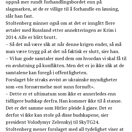
oppnå mer rundt forhandlingsbordet enn på
slagmarken, at de er villige til å forhandle en løsning,
slår han fast.
Stoltenberg minner også om at det er inngått flere
avtaler med Russland etter annekteringen av Krim i
2014. Alle er blitt brutt.
– Så det må være slik at når denne krigen ender, så må
man være trygg på at det nå faktisk er slutt, sier han.
– Vi har gode samtaler med dem om hvordan vi skal få til
en avslutning på konflikten. Men det er jo ikke slik at de
samtalene kan foregå i offentligheten.
Forslaget ble straks avvist av ukrainske myndigheter
som «en fornærmelse mot sunn fornuft».
– Dette er et ultimatum som ikke er annerledes enn
tidligere budskap derfra. Han kommer ikke til å stanse.
Det er det samme som Hitler pleide å gjøre. Det er
derfor vi ikke kan stole på disse budskapene, sier
president Volodymyr Zelenskyj til SkyTG24.
Stoltenberg mener forslaget med all tydelighet viser at