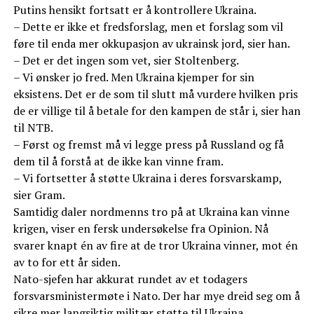
Putins hensikt fortsatt er å kontrollere Ukraina.
– Dette er ikke et fredsforslag, men et forslag som vil
føre til enda mer okkupasjon av ukrainsk jord, sier han.
– Det er det ingen som vet, sier Stoltenberg.
– Vi ønsker jo fred. Men Ukraina kjemper for sin
eksistens. Det er de som til slutt må vurdere hvilken pris
de er villige til å betale for den kampen de står i, sier han
til NTB.
– Først og fremst må vi legge press på Russland og få
dem til å forstå at de ikke kan vinne fram.
– Vi fortsetter å støtte Ukraina i deres forsvarskamp,
sier Gram.
Samtidig daler nordmenns tro på at Ukraina kan vinne
krigen, viser en fersk undersøkelse fra Opinion. Nå
svarer knapt én av fire at de tror Ukraina vinner, mot én
av to for ett år siden.
Nato-sjefen har akkurat rundet av et todagers
forsvarsministermøte i Nato. Der har mye dreid seg om å
sikre mer langsiktig militær støtte til Ukraina.