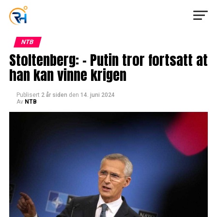
NTB
Stoltenberg: – Putin tror fortsatt at
han kan vinne krigen
Publisert
2 år siden
den
14. juni 2024
Av
NTB