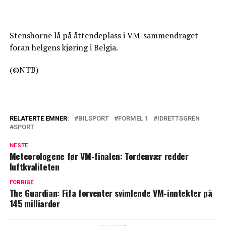
Stenshorne lå på åttendeplass i VM-sammendraget
foran helgens kjøring i Belgia.
(©NTB)
RELATERTE EMNER:
BILSPORT
FORMEL 1
IDRETTSGREN
SPORT
NESTE
Meteorologene før VM-finalen: Tordenvær redder
luftkvaliteten
FORRIGE
The Guardian: Fifa forventer svimlende VM-inntekter på
145 milliarder