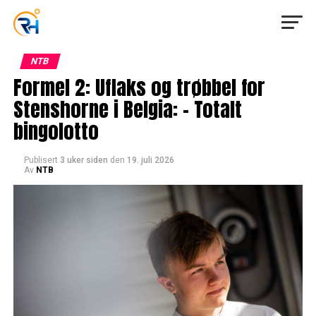
NTB
Formel 2: Uflaks og trøbbel for
Stenshorne i Belgia: – Totalt
bingolotto
Publisert
3 uker siden
den
19. juli 2026
Av
NTB