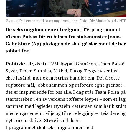
Øystein Pettersen med to av ungdommene. Foto: Ole Martin Wold / NTB
De seks ungdommene i feelgood-TV-programmet
«Team Pølsa» får en hilsen fra statsminister Jonas
Gahr Støre (Ap) på dagen de skal gå skirennet de har
jobbet for.
Politikk
: – Lykke til i VM-løypa i Granåsen, Team Pølsa!
Syver, Peder, Sunniva, Mikkel, Pia og Trygve viser hva
ekte lagånd, mot og mestring handler om. Det å sette
seg store mål, jobbe sammen og utfordre egne grenser –
det er inspirerende for oss alle. I dag står Team Pølsa på
startstreken i en av verdens tøffeste løyper – som et lag,
sammen med lagleder Øystein Pettersen som har bistått
med engasjement, vilje og tilrettelegging. – Heia dere og
nyt turen, skriver Støre i sin hilsen.
I programmet skal seks ungdommer med