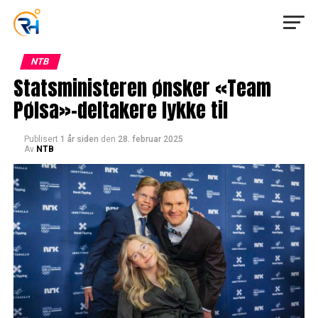
NTB
Statsministeren ønsker «Team
Pølsa»-deltakere lykke til
Publisert
1 år siden
den
28. februar 2025
Av
NTB