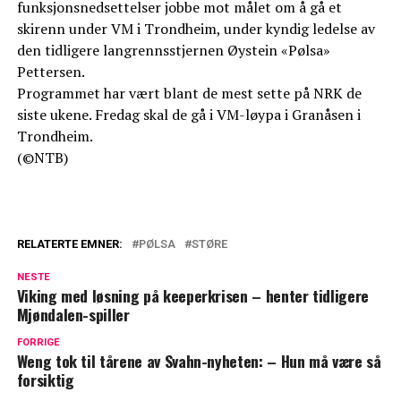
funksjonsnedsettelser jobbe mot målet om å gå et
skirenn under VM i Trondheim, under kyndig ledelse av
den tidligere langrennsstjernen Øystein «Pølsa»
Pettersen.
Programmet har vært blant de mest sette på NRK de
siste ukene. Fredag skal de gå i VM-løypa i Granåsen i
Trondheim.
(©NTB)
RELATERTE EMNER:
PØLSA
STØRE
NESTE
Viking med løsning på keeperkrisen – henter tidligere
Mjøndalen-spiller
FORRIGE
Weng tok til tårene av Svahn-nyheten: – Hun må være så
forsiktig