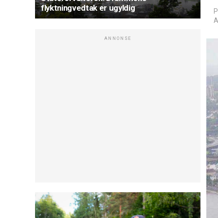
flyktningvedtak er ugyldig
P
A
ANNONSE