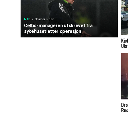
NTB
3 timer siden
Celtic-manageren utskrevet fra
sykehuset etter operasjon
Kje
Ukr
Dro
Rus