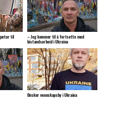
petur til
– Jeg kommer til å fortsette med
bistandsarbeid i Ukraina
Ønsker vennskapsby i Ukraina