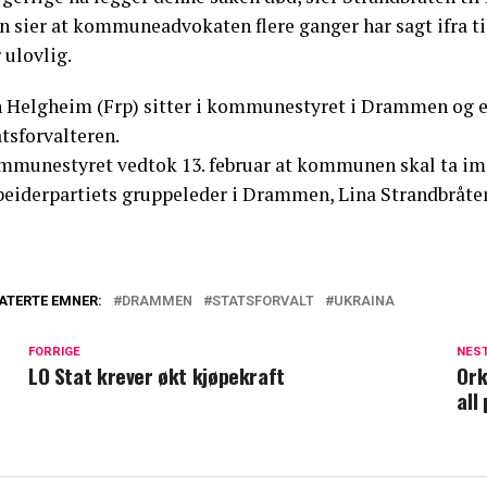
n sier at kommuneadvokaten flere ganger har sagt ifra t
 ulovlig.
n Helgheim (Frp) sitter i kommunestyret i Drammen og er
tsforvalteren.
mmunestyret vedtok 13. februar at kommunen skal ta imo
beiderpartiets gruppeleder i Drammen, Lina Strandbråten,
ATERTE EMNER:
DRAMMEN
STATSFORVALT
UKRAINA
FORRIGE
NES
LO Stat krever økt kjøpekraft
Ork
all