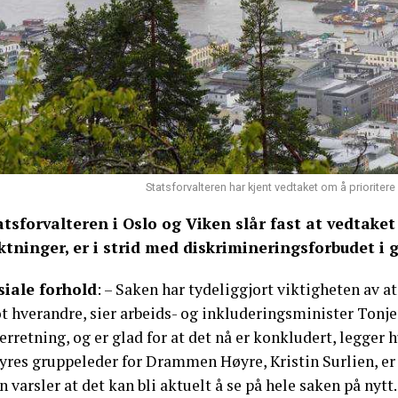
Statsforvalteren har kjent vedtaket om å prioriter
atsforvalteren i Oslo og Viken slår fast at vedtak
yktninger, er i strid med diskrimineringsforbudet i 
siale forhold
: – Saken har tydeliggjort viktigheten av a
 hverandre, sier arbeids- og inkluderingsminister Tonje 
erretning, og er glad for at det nå er konkludert, legger h
yres gruppeleder for Drammen Høyre, Kristin Surlien, er 
 varsler at det kan bli aktuelt å se på hele saken på nytt.