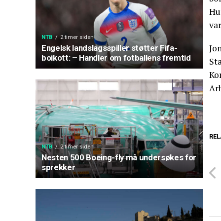
Hu
var
NTB
2 timer siden
Jo
Engelsk landslagsspiller støtter Fifa-
boikott: – Handler om fotballens fremtid
Sta
Ko
Ar
REL
NTB
2 timer siden
Nesten 500 Boeing-fly må undersøkes for
sprekker