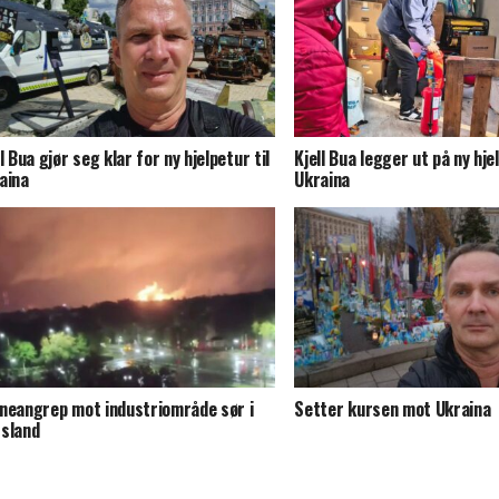
ll Bua gjør seg klar for ny hjelpetur til
Kjell Bua legger ut på ny hjel
aina
Ukraina
neangrep mot industriområde sør i
Setter kursen mot Ukraina
sland