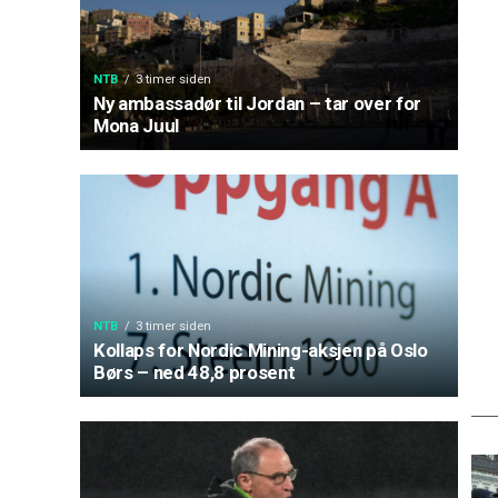
NTB
3 timer siden
Ny ambassadør til Jordan – tar over for
Mona Juul
NTB
3 timer siden
Kollaps for Nordic Mining-aksjen på Oslo
Børs – ned 48,8 prosent