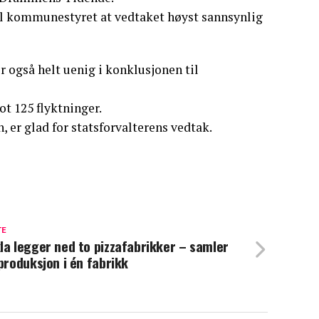
il kommunestyret at vedtaket høyst sannsynlig
 også helt uenig i konklusjonen til
t 125 flyktninger.
 er glad for statsforvalterens vedtak.
TE
la legger ned to pizzafabrikker – samler
 produksjon i én fabrikk