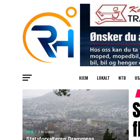
HJEM
LOKALT
NTB
US
f
NTB
2 år siden
Statsforvalteren: Drammens