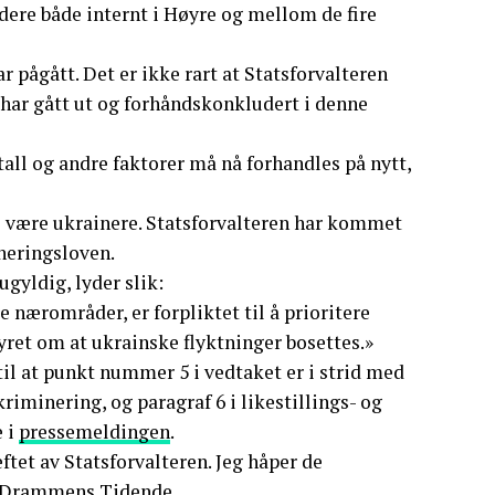
idere både internt i Høyre og mellom de fire
r pågått. Det er ikke rart at Statsforvalteren
har gått ut og forhåndskonkludert i denne
tall og andre faktorer må nå forhandles på nytt,
l være ukrainere. Statsforvalteren har kommet
ineringsloven.
gyldig, lyder slik:
nærområder, er forpliktet til å prioritere
ret om at ukrainske flyktninger bosettes.»
til at punkt nummer 5 i vedtaket er i strid med
iminering, og paragraf 6 i likestillings- og
e i
pressemeldingen
.
eftet av Statsforvalteren. Jeg håper de
il Drammens Tidende.