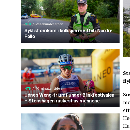
NTB
22 sekunder siden
Syklist omkom i kollisjon med bil i Nordre
Follo
St
fl
NTB
40 minutter siden
So
Udnes Weng-triumf under Blinkfestivalen
– Stenshagen raskest av mennene
mot
ett
Hø
Hun