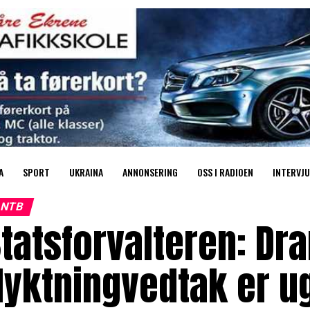
A
SPORT
UKRAINA
ANNONSERING
OSS I RADIOEN
INTERVJU
NTB
Statsforvalteren: D
lyktningvedtak er u