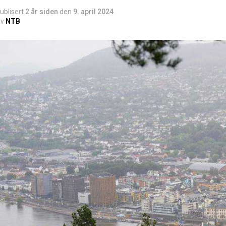
ublisert
2 år siden
den
9. april 2024
v
NTB