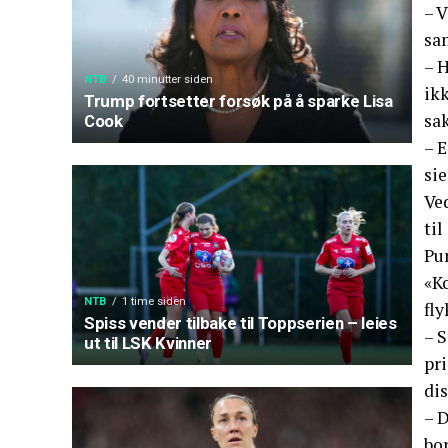
– V
sa
– H
NTB
40 minutter siden
ik
Trump fortsetter forsøk på å sparke Lisa
sa
Cook
– E
sie
Ve
til
Pu
«Ko
NTB
1 time siden
fl
Spiss vender tilbake til Toppserien – leies
– S
ut til LSK Kvinner
pri
di
– D
bo