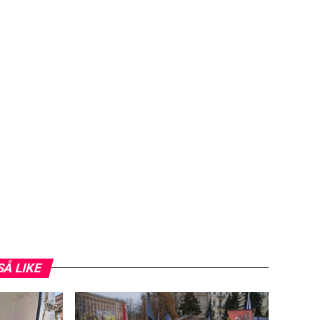
SÅ LIKE