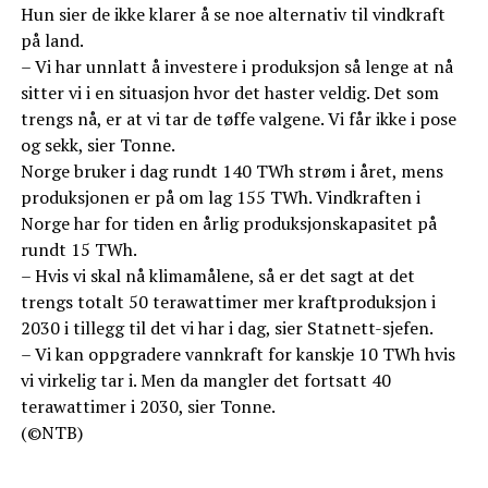
Hun sier de ikke klarer å se noe alternativ til vindkraft
på land.
– Vi har unnlatt å investere i produksjon så lenge at nå
sitter vi i en situasjon hvor det haster veldig. Det som
trengs nå, er at vi tar de tøffe valgene. Vi får ikke i pose
og sekk, sier Tonne.
Norge bruker i dag rundt 140 TWh strøm i året, mens
produksjonen er på om lag 155 TWh. Vindkraften i
Norge har for tiden en årlig produksjonskapasitet på
rundt 15 TWh.
– Hvis vi skal nå klimamålene, så er det sagt at det
trengs totalt 50 terawattimer mer kraftproduksjon i
2030 i tillegg til det vi har i dag, sier Statnett-sjefen.
– Vi kan oppgradere vannkraft for kanskje 10 TWh hvis
vi virkelig tar i. Men da mangler det fortsatt 40
terawattimer i 2030, sier Tonne.
(©NTB)