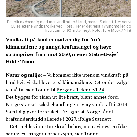
Det blir nødvendig med mer vindkraft på land, mener Statnett. Her ser vi
Guleslettene vindpark like ved Florø. Her er det reist 47 vindmøller, og
hvert tårn er 90 meter høyt. Foto: Tore Meek / NTB
Vindkraft på land er nødvendig for å nå
klimamålene og unngå kraftmangel og høye
strømpriser fram mot 2030, mener Statnett-sjef
Hilde Tonne.
Natur og miljø
: – Vi kommer ikke utenom vindkraft på
land hvis vi skal levere på klimamålene. Det er det valget
vi må ta, sier Tonne til
Bergens Tidende/E24
.
Det bygges for tiden ut lite kraft, blant annet fordi
Norge stanset saksbehandlingen av ny vindkraft i 2019.
Samtidig øker forbruket. Det gjør at Norge får et
kraftunderskudd allerede i 2027, ifølge Statnett.
– Det meldes inn store kraftbehov, mens vi nesten ikke
ser investeringer i produksjon, sier Tonne.