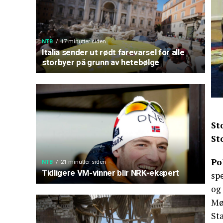
NTB
17 minutter siden
Italia sender ut rødt farevarsel for alle
storbyer på grunn av hetebølge
St
St
Po
NTB
21 minutter siden
Tidligere VM-vinner blir NRK-ekspert
spe
og 
Mø
Sta