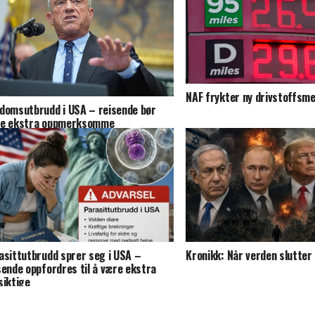
NAF frykter ny drivstoffsmel
domsutbrudd i USA – reisende bør
e ekstra oppmerksomme
asittutbrudd sprer seg i USA –
Kronikk: Når verden slutter
sende oppfordres til å være ekstra
siktige