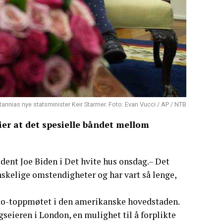
annias nye statsminister Keir Starmer. Foto: Evan Vucci / AP / NTB
ier at det spesielle båndet mellom
ent Joe Biden i Det hvite hus onsdag.– Det
anskelige omstendigheter og har vart så lenge,
Nato-toppmøtet i den amerikanske hovedstaden.
gseieren i London, en mulighet til å forplikte