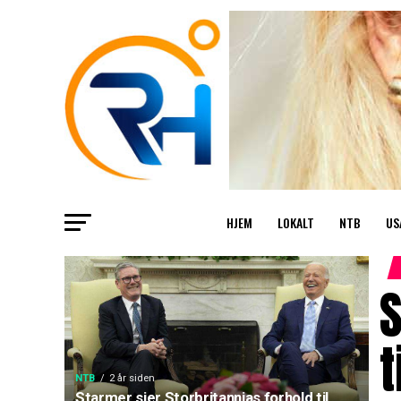
HJEM
LOKALT
NTB
US
S
t
NTB
2 år siden
Starmer sier Storbritannias forhold til