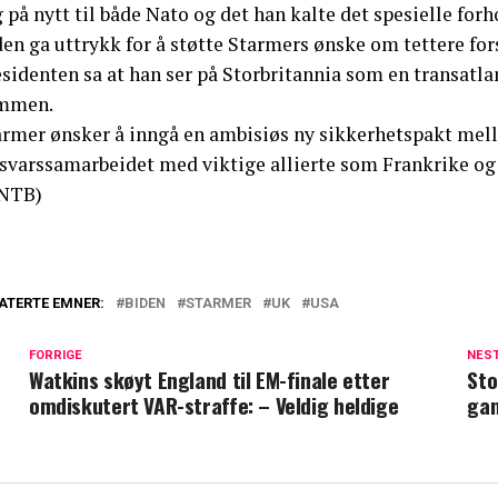
 på nytt til både Nato og det han kalte det spesielle fo
den ga uttrykk for å støtte Starmers ønske om tettere f
esidenten sa at han ser på Storbritannia som en transatl
mmen.
armer ønsker å inngå en ambisiøs ny sikkerhetspakt mell
rsvarssamarbeidet med viktige allierte som Frankrike og
NTB)
ATERTE EMNER:
BIDEN
STARMER
UK
USA
FORRIGE
NES
Watkins skøyt England til EM-finale etter
Sto
omdiskutert VAR-straffe: – Veldig heldige
ga