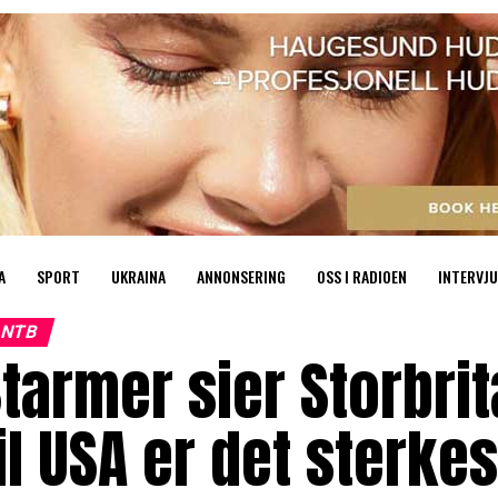
A
SPORT
UKRAINA
ANNONSERING
OSS I RADIOEN
INTERVJU
NTB
tarmer sier Storbri
il USA er det sterk