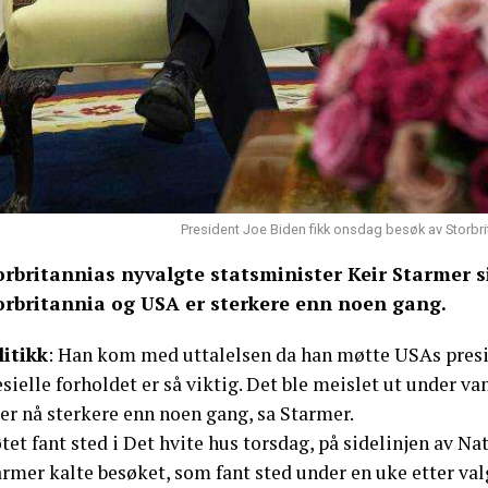
President Joe Biden fikk onsdag besøk av Storbrit
orbritannias nyvalgte statsminister Keir Starmer s
orbritannia og USA er sterkere enn noen gang.
litikk
: Han kom med uttalelsen da han møtte USAs presid
sielle forholdet er så viktig. Det ble meislet ut under v
er nå sterkere enn noen gang, sa Starmer.
tet fant sted i Det hvite hus torsdag, på sidelinjen av 
rmer kalte besøket, som fant sted under en uke etter val