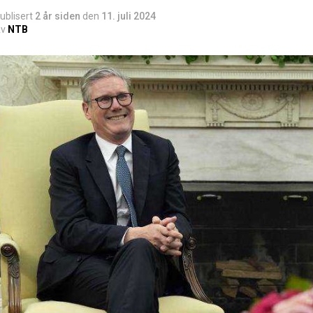
ublisert
2 år siden
den
11. juli 2024
v
NTB