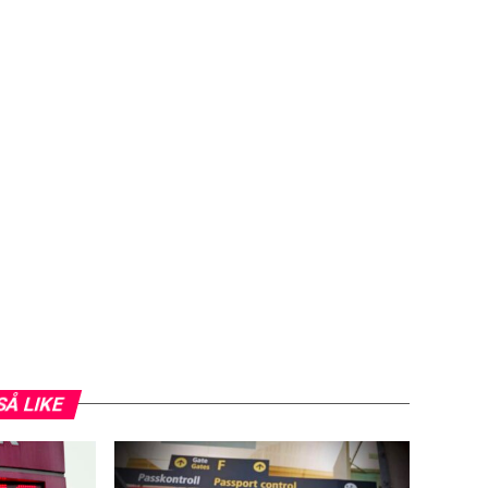
SÅ LIKE