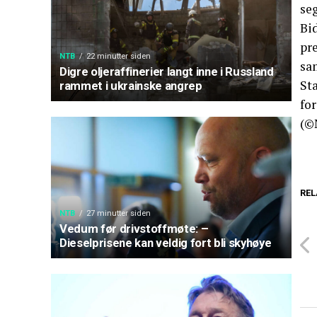
seg
Bi
pr
NTB
22 minutter siden
sa
Digre oljeraffinerier langt inne i Russland
St
rammet i ukrainske angrep
fo
(©
REL
NTB
27 minutter siden
Vedum før drivstoffmøte: –
Dieselprisene kan veldig fort bli skyhøye