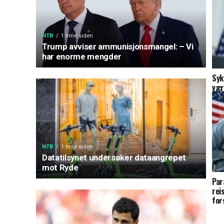
NTB
1 time siden
Trump avviser ammunisjonsmangel: – Vi
har enorme mengder
Syk
vær
NTB
1 time siden
Datatilsynet undersøker dataangrepet
mot Ryde
Par
rei
for