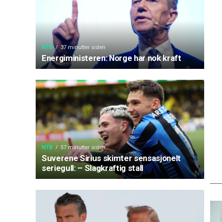
NTB
37 minutter siden
Energiministeren: Norge har nok kraft
NTB
57 minutter siden
Suverene Sirius skimter sensasjonelt
seriegull: – Slagkraftig stall