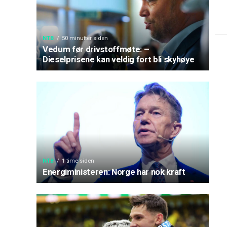
NTB
50 minutter siden
Vedum før drivstoffmøte: –
Dieselprisene kan veldig fort bli skyhøye
NTB
1 time siden
Energiministeren: Norge har nok kraft