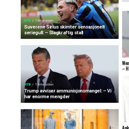
NTB
1 time siden
Suverene Sirius skimter sensasjonelt
seriegull: – Slagkraftig stall
Wen
– H
NTB
1 time siden
Trump avviser ammunisjonsmangel: – Vi
har enorme mengder
Ank