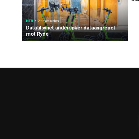
NTB
2 timer siden
Datatilsynet undersøker dataangrepet
mot Ryde