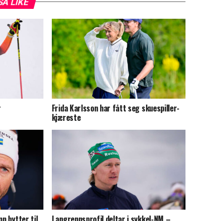
SÅ LIKE
r
Frida Karlsson har fått seg skuespiller-
kjæreste
nn bytter til
Langrennsprofil deltar i sykkel-NM –