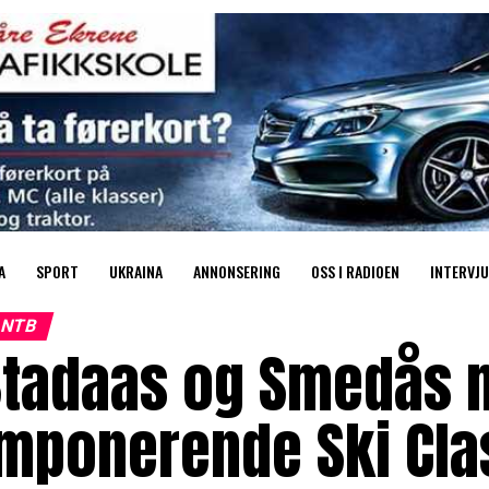
A
SPORT
UKRAINA
ANNONSERING
OSS I RADIOEN
INTERVJU
NTB
Stadaas og Smedås 
mponerende Ski Cla