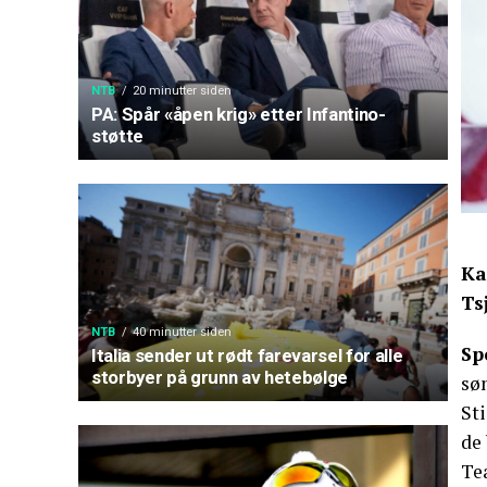
NTB
20 minutter siden
PA: Spår «åpen krig» etter Infantino-
støtte
Ka
Ts
NTB
40 minutter siden
Sp
Italia sender ut rødt farevarsel for alle
storbyer på grunn av hetebølge
sø
Sti
de 
Te