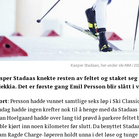
Kasper Stadaas, her under ski-NM i 202
sper Stadaas knekte resten av feltet og staket seg i
jekkia. Det er første gang Emil Persson blir slått i v
ort
: Persson hadde vunnet samtlige seks løp i Ski Classic
ndag hadde ingen krefter nok til å henge med da Stadaas 
an Hoelgaard hadde over lang tid prøvd å parkere feltet b
ble kjørt inn noen kilometer før slutt. Da benyttet Stadaa
am Ragde Charge-løperen holdt unna i det løse og tunge 