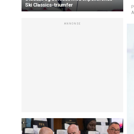
Ski Classics-triumfer
P
A
ANNONSE