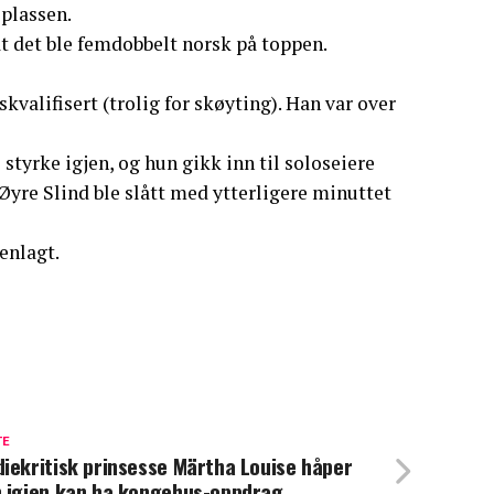
plassen.
t det ble femdobbelt norsk på toppen.
kvalifisert (trolig for skøyting). Han var over
tyrke igjen, og hun gikk inn til soloseiere
Øyre Slind ble slått med ytterligere minuttet
enlagt.
TE
iekritisk prinsesse Märtha Louise håper
 igjen kan ha kongehus-oppdrag