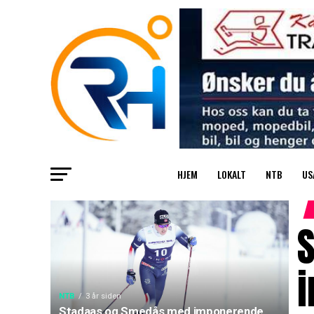
HJEM
LOKALT
NTB
US
i
NTB
3 år siden
Stadaas og Smedås med imponerende