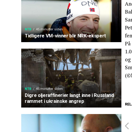
An
Ba
Sa
Pet
NTB
45 minutter siden
fe
Tidligere VM-vinner blir NRK-ekspert
På
1.0
og 
Sm
(©
NTB
45 minutter siden
Digre oljeraffinerier langt inne i Russland
rammet i ukrainske angrep
REL