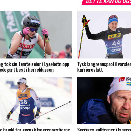
DETTE KAN DU OG
g tok sin femte seier i Lysebotn opp
Tysk langrennsprofil varsle
edegart best i herreklassen
karriereslutt
elbrudd for svensk langrennsstjerne
Sveriges gulltrener i langre