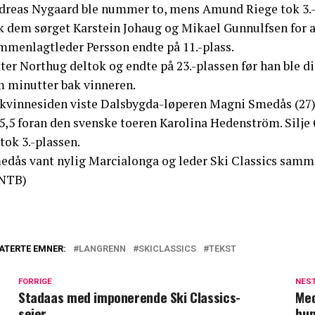
dreas Nygaard ble nummer to, mens Amund Riege tok 3.-
k dem sørget Karstein Johaug og Mikael Gunnulfsen for a
mmenlagtleder Persson endte på 11.-plass.
ter Northug deltok og endte på 23.-plassen før han ble dis
m minutter bak vinneren.
 kvinnesiden viste Dalsbygda-løperen Magni Smedås (27) s
5,5 foran den svenske toeren Karolina Hedenström. Silje 
tok 3.-plassen.
edås vant nylig Marcialonga og leder Ski Classics samm
NTB)
ATERTE EMNER:
LANGRENN
SKICLASSICS
TEKST
FORRIGE
NES
Stadaas med imponerende Ski Classics-
Med
seier
hun