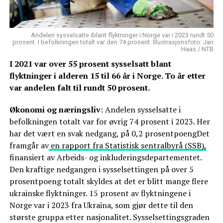
Andelen sysselsatte iblant flyktninger i Norge var i 2023 rundt 50
prosent. I befolkningen totalt var den 74 prosent. Illustrasjonsfoto: Jan
Haas / NTB
I 2021 var over 55 prosent sysselsatt blant
flyktninger i alderen 15 til 66 år i Norge. To år etter
var andelen falt til rundt 50 prosent.
Økonomi og næringsliv
: Andelen sysselsatte i
befolkningen totalt var for øvrig 74 prosent i 2023. Her
har det vært en svak nedgang, på 0,2 prosentpoengDet
framgår av
en rapport fra Statistisk sentralbyrå (SSB),
finansiert av Arbeids- og inkluderingsdepartementet.
Den kraftige nedgangen i sysselsettingen på over 5
prosentpoeng totalt skyldes at det er blitt mange flere
ukrainske flyktninger. 15 prosent av flyktningene i
Norge var i 2023 fra Ukraina, som gjør dette til den
største gruppa etter nasjonalitet. Sysselsettingsgraden