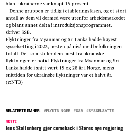
blant ukrainerne var knapt 15 prosent.
– Denne gruppen er tidlig i etablerings­fasen, og et stort
antall av dem vil dermed være utenfor arbeidsmarkedet
og blant annet delta i introduksjonsprogrammet,
skriver SSB.
Flyktninger fra Myanmar og Sri Lanka hadde høyest
sysselsetting i 2023, nesten på nivå med befolkningen
totalt. Det som skiller dem mest fra ukrainske
flyktninger, er botid. Flyktninger fra Myanmar og Sri
Lanka hadde i snitt vært 15 og 28 år i Norge, mens
snittiden for ukrainske flyktninger var et halvt år.
(©NTB)
RELATERTE EMNER:
FLYKTNINGER
SSB
SYSSELSATTE
NESTE
Jens Stoltenberg gjør comeback i Støres nye regjering