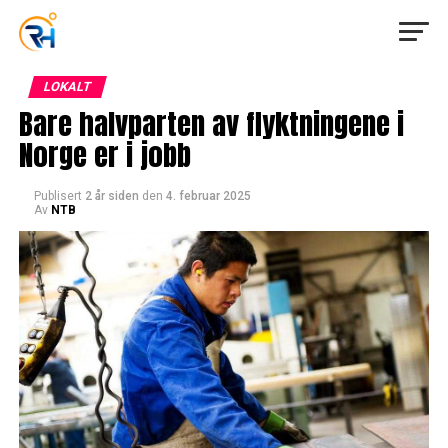
LOKALT
Bare halvparten av flyktningene i
Norge er i jobb
Publisert
2 år siden
den
4. februar 2025
Av
NTB