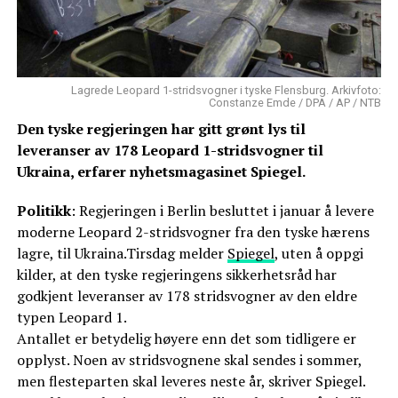
Lagrede Leopard 1-stridsvogner i tyske Flensburg. Arkivfoto:
Constanze Emde / DPA / AP / NTB
Den tyske regjeringen har gitt grønt lys til
leveranser av 178 Leopard 1-stridsvogner til
Ukraina, erfarer nyhetsmagasinet Spiegel.
Politikk
: Regjeringen i Berlin besluttet i januar å levere
moderne Leopard 2-stridsvogner fra den tyske hærens
lagre, til Ukraina.Tirsdag melder
Spiegel
, uten å oppgi
kilder, at den tyske regjeringens sikkerhetsråd har
godkjent leveranser av 178 stridsvogner av den eldre
typen Leopard 1.
Antallet er betydelig høyere enn det som tidligere er
opplyst. Noen av stridsvognene skal sendes i sommer,
men flesteparten skal leveres neste år, skriver Spiegel.