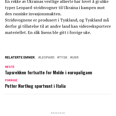
En rekke av Ukrainas vestlige allierte har lovet å gi ulike
typer Leopard-stridsvogner til Ukraina i kampen mot
den russiske invasjonsmakten.
Stridsvognene er produsert i Tyskland, og Tyskland må
derfor gi tillatelse til at andre land kan videreeksportere
materiellet. En slik lisens ble gitt i forrige uke.
RELATERTE EMNER:
LEOPARD
TYSK
UKR
NESTE
Tapsrekken fortsatte for Molde i europaligaen
FORRIGE
Petter Northug spurtvant i Italia
ANNONSE