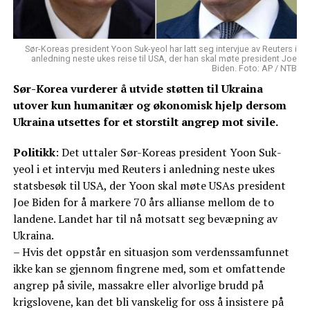
Sør-Koreas president Yoon Suk-yeol har latt seg intervjue av Reuters i
anledning neste ukes reise til USA, der han skal møte president Joe
Biden. Foto: AP / NTB
Sør-Korea vurderer å utvide støtten til Ukraina
utover kun humanitær og økonomisk hjelp dersom
Ukraina utsettes for et storstilt angrep mot sivile.
Politikk
: Det uttaler Sør-Koreas president Yoon Suk-
yeol i et intervju med Reuters i anledning neste ukes
statsbesøk til USA, der Yoon skal møte USAs president
Joe Biden for å markere 70 års allianse mellom de to
landene. Landet har til nå motsatt seg bevæpning av
Ukraina.
– Hvis det oppstår en situasjon som verdenssamfunnet
ikke kan se gjennom fingrene med, som et omfattende
angrep på sivile, massakre eller alvorlige brudd på
krigslovene, kan det bli vanskelig for oss å insistere på