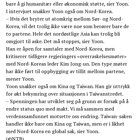
bare å gi humanitær eller økonomisk støtte, sier Yoon.
I intervjuet snakker Yoon også om Nord-Korea.
– Hvis det bryter ut atomkrig mellom Sør- og Nord-
Korea, vil det trolig ikke være noe som berører bare de
to partene. Hele det nordøstlige Asia kan trolig bli
omgjort til aske. Det må stoppes, sier Yoon.
Han er åpen for samtaler med Nord-Korea, men
kritiserer tidligere regjeringers «overraskelsesmøter»
med Nord-Koreas leder Kim Jong-un. Den type møter
har ikke ført til oppbygging av tillit mellom partene,
mener Yoon.
Yoon snakker også om Kina og Taiwan. Han gir uttrykk
for økt bekymring over situasjonen i Taiwanstredet.
– Spenningen har utviklet seg på grunn av forsøk på å
endre status quo med makt. Vi må sammen med
verdenssamfunnet motsette oss endring. Taiwan-saken
handler ikke bare om Kina og Taiwan, men er i likhet
med Nord-Korea en global sak, sier Yoon.
(©NTB)