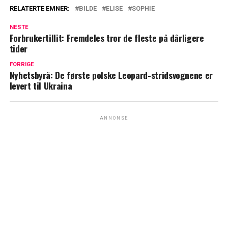
RELATERTE EMNER:
BILDE
ELISE
SOPHIE
NESTE
Forbrukertillit: Fremdeles tror de fleste på dårligere
tider
FORRIGE
Nyhetsbyrå: De første polske Leopard-stridsvognene er
levert til Ukraina
ANNONSE