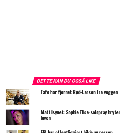
DETTE KAN DU OGSÅ LIKE
Fafo har fjernet Rød-Larsen fra veggen
Mattilsynet: Sophie Elise-solspray bryter
loven
FBI har offentliggjort bilde av person