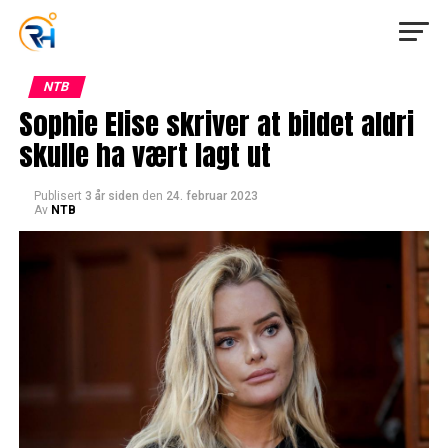
NTB
Sophie Elise skriver at bildet aldri
skulle ha vært lagt ut
Publisert
3 år siden
den
24. februar 2023
Av
NTB