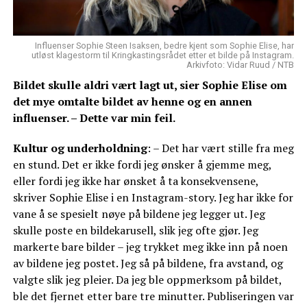
Influenser Sophie Steen Isaksen, bedre kjent som Sophie Elise, har
utløst klagestorm til Kringkastingsrådet etter et bilde på Instagram.
Arkivfoto: Vidar Ruud / NTB
Bildet skulle aldri vært lagt ut, sier Sophie Elise om
det mye omtalte bildet av henne og en annen
influenser. – Dette var min feil.
Kultur og underholdning
: – Det har vært stille fra meg
en stund. Det er ikke fordi jeg ønsker å gjemme meg,
eller fordi jeg ikke har ønsket å ta konsekvensene,
skriver Sophie Elise i en Instagram-story. Jeg har ikke for
vane å se spesielt nøye på bildene jeg legger ut. Jeg
skulle poste en bildekarusell, slik jeg ofte gjør. Jeg
markerte bare bilder – jeg trykket meg ikke inn på noen
av bildene jeg postet. Jeg så på bildene, fra avstand, og
valgte slik jeg pleier. Da jeg ble oppmerksom på bildet,
ble det fjernet etter bare tre minutter. Publiseringen var