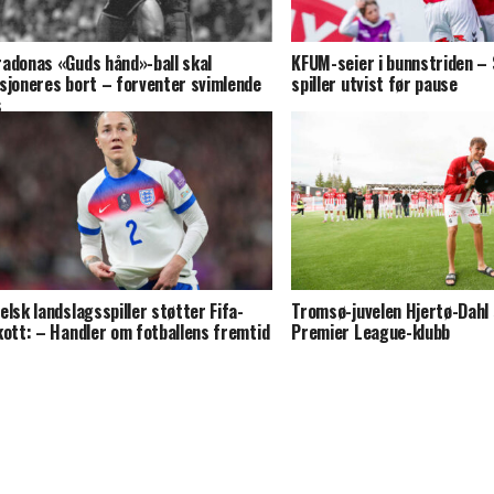
adonas «Guds hånd»-ball skal
KFUM-seier i bunnstriden –
sjoneres bort – forventer svimlende
spiller utvist før pause
s
elsk landslagsspiller støtter Fifa-
Tromsø-juvelen Hjertø-Dahl s
kott: – Handler om fotballens fremtid
Premier League-klubb