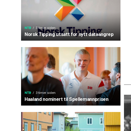
NTB
3 timer siden
Norsk Tipping utsatt for nytt dataangrep
NTB
3 timer siden
Haaland nominert til Spellemannprisen