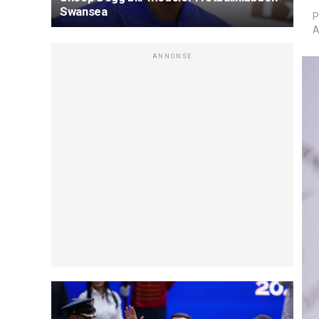
Swansea
P
A
ANNONSE