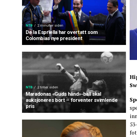
NTB
2 minutter siden
De la Espriella har overtatt som
Colombias nye president
Hi
Sw
NTB
2 timer siden
Maradonas «Guds hånd»-ball skal
Sp
auksjoneres bort – forventer svimlende
pris
spe
in
53-
fo