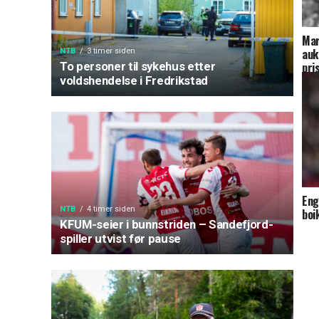
Mar
auk
NTB
3 timer siden
To personer til sykehus etter
pri
voldshendelse i Fredrikstad
Eng
NTB
4 timer siden
boi
KFUM-seier i bunnstriden – Sandefjord-
spiller utvist før pause