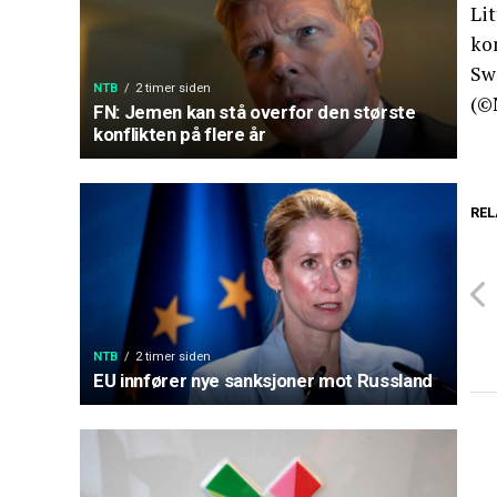
Li
ko
Swa
NTB
2 timer siden
(©
FN: Jemen kan stå overfor den største
konflikten på flere år
REL
NTB
2 timer siden
EU innfører nye sanksjoner mot Russland