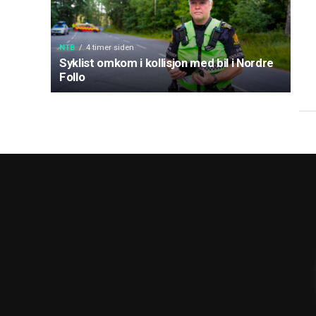
NTB
4 timer siden
Syklist omkom i kollisjon med bil i Nordre
Follo