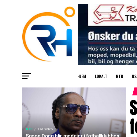
HJEM
LOKALT
NTB
US
S
NTB
1 år siden
Snoop Dogg blir medeier i fotballklubben