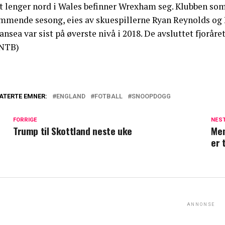
tt lenger nord i Wales befinner Wrexham seg. Klubben som
mmende sesong, eies av skuespillerne Ryan Reynolds og
nsea var sist på øverste nivå i 2018. De avsluttet fjoråret
NTB)
ATERTE EMNER:
ENGLAND
FOTBALL
SNOOPDOGG
FORRIGE
NES
Trump til Skottland neste uke
Men
er 
ANNONSE