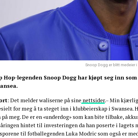
Snoop Dogg er blitt medeier i
p Hop-legenden Snoop Dogg har kjøpt seg inn som
ansea.
ort
: Det melder waliserne på sine
nettsider
.– Min kjærlig
sielt for meg å ta steget inn i klubbeierskap i Swansea.
n på meg. De er en «underdog» som kan bite tilbake, akk
åringen hintet til investeringen da han poserte i lagets n
tsporene til fotballegenden Luka Modric som også er med