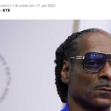
ublisert
1 år siden
den
17. juli 2025
v
NTB