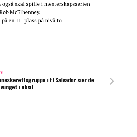
 også skal spille i mesterskapsserien
 Rob McElhenney.
 på en 11.-plass på nivå to.
TE
neskerettsgruppe i El Salvador sier de
tvunget i eksil