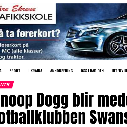
A
SPORT
UKRAINA
ANNONSERING
OSS I RADIOEN
INTERVJU
NTB
noop Dogg blir mede
fotballklubben Swan