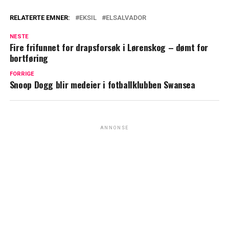
RELATERTE EMNER:
EKSIL
ELSALVADOR
NESTE
Fire frifunnet for drapsforsøk i Lørenskog – dømt for
bortføring
FORRIGE
Snoop Dogg blir medeier i fotballklubben Swansea
ANNONSE