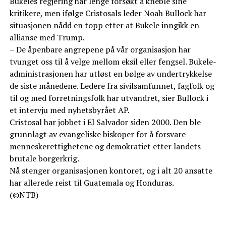
Bukeles regjering har lenge forsøkt å kneble sine
kritikere, men ifølge Cristosals leder Noah Bullock har
situasjonen nådd en topp etter at Bukele inngikk en
allianse med Trump.
– De åpenbare angrepene på vår organisasjon har
tvunget oss til å velge mellom eksil eller fengsel. Bukele-
administrasjonen har utløst en bølge av undertrykkelse
de siste månedene. Ledere fra sivilsamfunnet, fagfolk og
til og med forretningsfolk har utvandret, sier Bullock i
et intervju med nyhetsbyrået AP.
Cristosal har jobbet i El Salvador siden 2000. Den ble
grunnlagt av evangeliske biskoper for å forsvare
menneskerettighetene og demokratiet etter landets
brutale borgerkrig.
Nå stenger organisasjonen kontoret, og i alt 20 ansatte
har allerede reist til Guatemala og Honduras.
(©NTB)