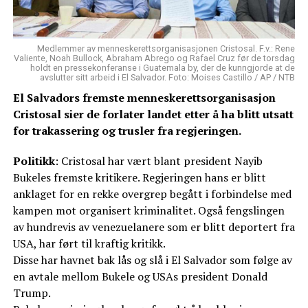
Medlemmer av menneskerettsorganisasjonen Cristosal. F.v.: Rene
Valiente, Noah Bullock, Abraham Abrego og Rafael Cruz før de torsdag
holdt en pressekonferanse i Guatemala by, der de kunngjorde at de
avslutter sitt arbeid i El Salvador. Foto: Moises Castillo / AP / NTB
El Salvadors fremste menneskerettsorganisasjon
Cristosal sier de forlater landet etter å ha blitt utsatt
for trakassering og trusler fra regjeringen.
Politikk
: Cristosal har vært blant president Nayib
Bukeles fremste kritikere. Regjeringen hans er blitt
anklaget for en rekke overgrep begått i forbindelse med
kampen mot organisert kriminalitet. Også fengslingen
av hundrevis av venezuelanere som er blitt deportert fra
USA, har ført til kraftig kritikk.
Disse har havnet bak lås og slå i El Salvador som følge av
en avtale mellom Bukele og USAs president Donald
Trump.