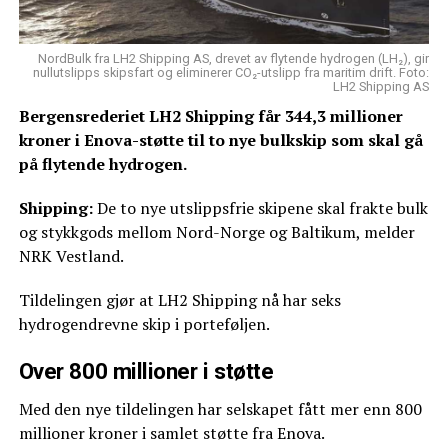
NordBulk fra LH2 Shipping AS, drevet av flytende hydrogen (LH₂), gir
nullutslipps skipsfart og eliminerer CO₂-utslipp fra maritim drift. Foto:
LH2 Shipping AS
Bergensrederiet LH2 Shipping får 344,3 millioner
kroner i Enova-støtte til to nye bulkskip som skal gå
på flytende hydrogen.
Shipping:
De to nye utslippsfrie skipene skal frakte bulk
og stykkgods mellom Nord-Norge og Baltikum, melder
NRK Vestland.
Tildelingen gjør at LH2 Shipping nå har seks
hydrogendrevne skip i porteføljen.
Over 800 millioner i støtte
Med den nye tildelingen har selskapet fått mer enn 800
millioner kroner i samlet støtte fra Enova.