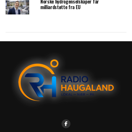
Norske hydrogenselskaper får
milliardstøtte fra EU