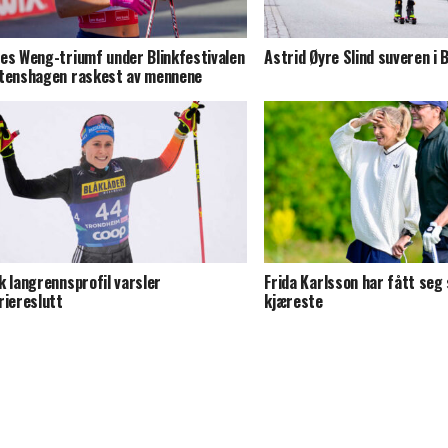
es Weng-triumf under Blinkfestivalen
Astrid Øyre Slind suveren i B
tenshagen raskest av mennene
k langrennsprofil varsler
Frida Karlsson har fått seg 
riereslutt
kjæreste