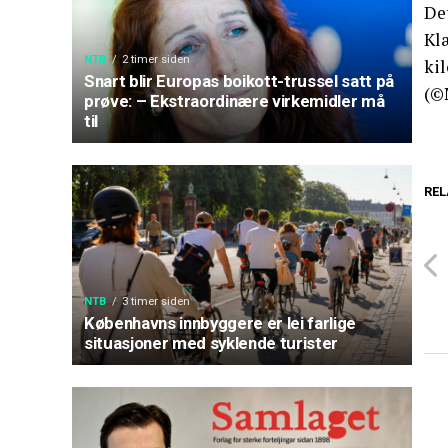
Det
Kl
NTB
2 timer siden
ki
Snart blir Europas boikott-trussel satt på
(©
prøve: – Ekstraordinære virkemidler må
til
REL
NTB
3 timer siden
Københavns innbyggere er lei farlige
situasjoner med syklende turister