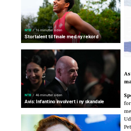
NTB
16 minutter siden
Stortalent til finale med ny rekord
As
ma
Sp
NTB
46 minutter siden
Avis: Infantino involvert i ny skandale
for
mel
Ud
Pe