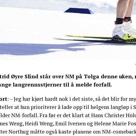
trid Øyre Slind står over NM på Tolga denne uken, 
nge langrennsstjerner til å melde forfall.
ort
: – Jeg har kjørt hardt nok i det siste, så det blir for m
teller at hun prioriterer å lade opp til helgens langløp i 
der NM-forfall. Fra før er det klart at Hans Christer Ho
nes Weng, Heidi Weng, Emil Iversen og Helene Marie Foss
tter Northug måtte også kaste planene om NM-comeback på