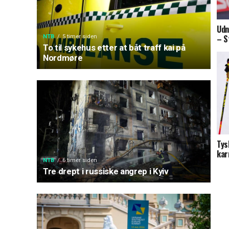
Udn
– S
NTB
5 timer siden
To til sykehus etter at båt traff kai på
Nordmøre
Tys
kar
NTB
6 timer siden
Tre drept i russiske angrep i Kyiv