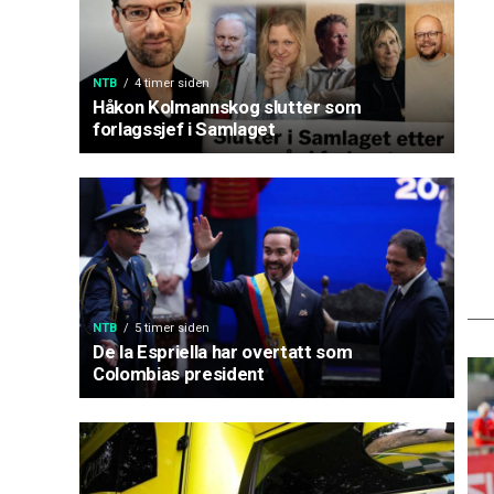
NTB
4 timer siden
Håkon Kolmannskog slutter som
forlagssjef i Samlaget
NTB
5 timer siden
De la Espriella har overtatt som
Colombias president