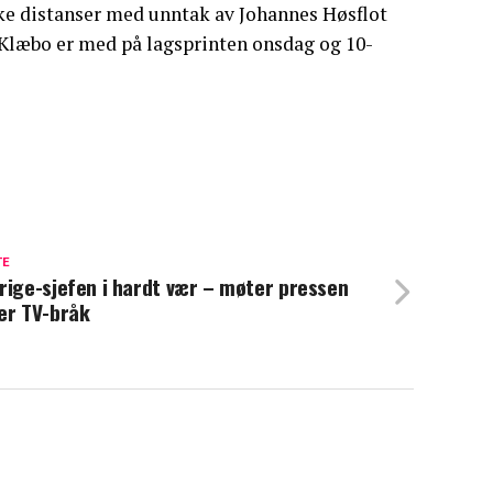
lke distanser med unntak av Johannes Høsflot
 Klæbo er med på lagsprinten onsdag og 10-
TE
rige-sjefen i hardt vær – møter pressen
er TV-bråk