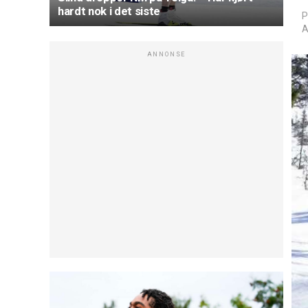
hardt nok i det siste
P
A
ANNONSE