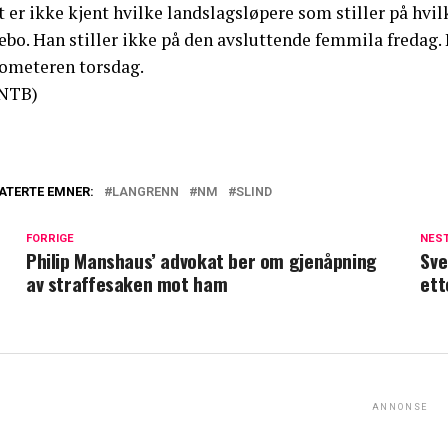
 er ikke kjent hvilke landslagsløpere som stiller på hvi
æbo. Han stiller ikke på den avsluttende femmila fredag.
lometeren torsdag.
NTB)
ATERTE EMNER:
LANGRENN
NM
SLIND
FORRIGE
NES
Philip Manshaus’ advokat ber om gjenåpning
Sve
av straffesaken mot ham
ett
ANNONSE