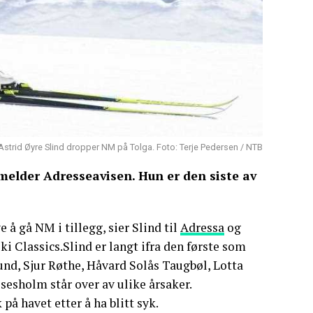
Astrid Øyre Slind dropper NM på Tolga. Foto: Terje Pedersen / NTB
melder Adresseavisen. Hun er den siste av
ye å gå NM i tillegg, sier Slind til
Adressa
og
Ski Classics.Slind er langt ifra den første som
lund, Sjur Røthe, Håvard Solås Taugbøl, Lotta
esholm står over av ulike årsaker.
 havet etter å ha blitt syk.