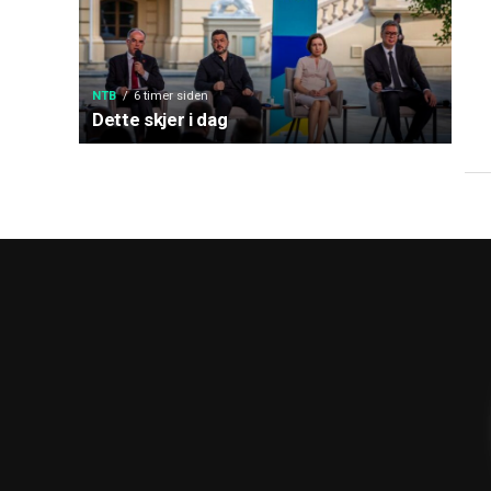
NTB
6 timer siden
Dette skjer i dag