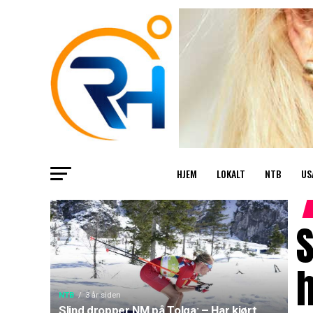
HJEM
LOKALT
NTB
US
S
h
NTB
3 år siden
Slind dropper NM på Tolga: – Har kjørt