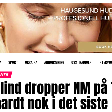
A
SPORT
UKRAINA
ANNONSERING
OSS I RADIOEN
INTERVJU
NTB
lind dropper NM på T
ardt nok i det siste