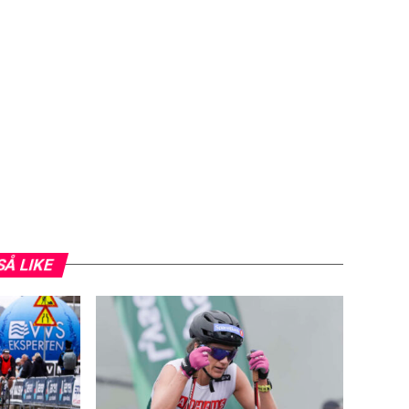
SÅ LIKE