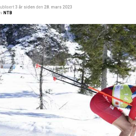
ublisert
3 år siden
den
28. mars 2023
v
NTB