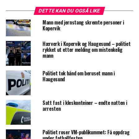
DETTE KAN DU OGSÅ LIKE
Mann med jernstang skremte personer i
Kopervik
Hærverk i Kopervik og Haugesund – politiet
rykket ut etter melding om mistenkelig
mann
Politiet tok hånd om beruset mann i
Haugesund
Satt fast i kleskonteiner – endte natten i
arresten
Politiet roser VM-publikummet: Få oppdrag
under fotballfesten