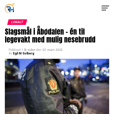
LOKALT
Slagsmål i Åbødalen – én til
legevakt med mulig nesebrudd
Publisert
1 år siden
den
23. mars 2025
Av
Egil M Solberg