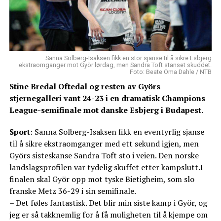
Sanna Solberg-Isaksen fikk en stor sjanse til å sikre Esbjerg
ekstraomganger mot Györ lørdag, men Sandra Toft stanset skuddet.
Foto: Beate Oma Dahle / NTB
Stine Bredal Oftedal og resten av Györs
stjernegalleri vant 24-23 i en dramatisk Champions
League-semifinale mot danske Esbjerg i Budapest.
Sport
: Sanna Solberg-Isaksen fikk en eventyrlig sjanse
til å sikre ekstraomganger med ett sekund igjen, men
Györs sisteskanse Sandra Toft sto i veien. Den norske
landslagsprofilen var tydelig skuffet etter kampslutt.I
finalen skal Györ opp mot tyske Bietigheim, som slo
franske Metz 36-29 i sin semifinale.
– Det føles fantastisk. Det blir min siste kamp i Györ, og
jeg er så takknemlig for å få muligheten til å kjempe om