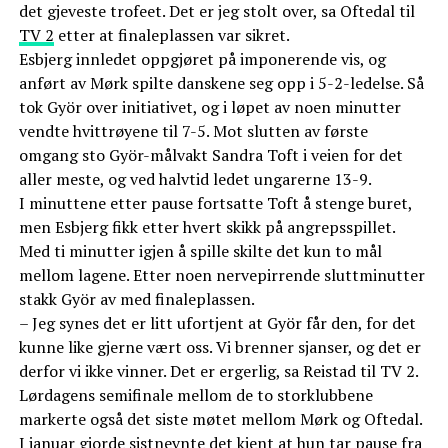
det gjeveste trofeet. Det er jeg stolt over, sa Oftedal til
TV 2
etter at finaleplassen var sikret.
Esbjerg innledet oppgjøret på imponerende vis, og
anført av Mørk spilte danskene seg opp i 5-2-ledelse. Så
tok Györ over initiativet, og i løpet av noen minutter
vendte hvittrøyene til 7-5. Mot slutten av første
omgang sto Györ-målvakt Sandra Toft i veien for det
aller meste, og ved halvtid ledet ungarerne 13-9.
I minuttene etter pause fortsatte Toft å stenge buret,
men Esbjerg fikk etter hvert skikk på angrepsspillet.
Med ti minutter igjen å spille skilte det kun to mål
mellom lagene. Etter noen nervepirrende sluttminutter
stakk Györ av med finaleplassen.
– Jeg synes det er litt ufortjent at Györ får den, for det
kunne like gjerne vært oss. Vi brenner sjanser, og det er
derfor vi ikke vinner. Det er ergerlig, sa Reistad til TV 2.
Lørdagens semifinale mellom de to storklubbene
markerte også det siste møtet mellom Mørk og Oftedal.
I januar gjorde sistnevnte det kjent at hun tar pause fra