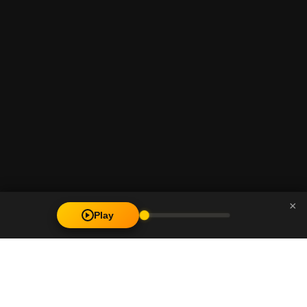
×
Play