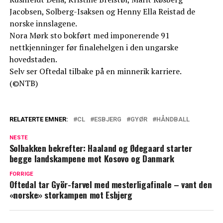
Jacobsen, Solberg-Isaksen og Henny Ella Reistad de
norske innslagene.
Nora Mørk sto bokført med imponerende 91
nettkjenninger før finalehelgen i den ungarske
hovedstaden.
Selv ser Oftedal tilbake på en minnerik karriere.
(©NTB)
RELATERTE EMNER:
CL
ESBJERG
GYØR
HÅNDBALL
NESTE
Solbakken bekrefter: Haaland og Ødegaard starter
begge landskampene mot Kosovo og Danmark
FORRIGE
Oftedal tar Györ-farvel med mesterligafinale – vant den
«norske» storkampen mot Esbjerg