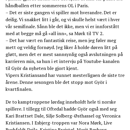
håndballen etter sommerens OL i Paris.
– Det er siste gangen vi spiller mot hverandre. Det er
deilig. Vi snakket litt i går, og vi skulle helst vært i hver
vår semifinale. Sånn ble det ikke, men vi er innforstått
med at begge må gå «all inn», sa Mørk til TV 2.
– Det har vært en fantastisk reise, men jeg føler meg
mett og veldig fornøyd. Jeg liker å holde døren litt på
gløtt, men det er mest sannsynlig også avslutningen på
karrieren min, sa hun i et intervju på Youtube-kanalen
til Györ da nyheten ble gjort kjent.
Vipers Kristiansand har vunnet mesterligaen de siste tre
årene. Denne sesongen ble det stopp mot Györ i
kvartfinalen.
De to kamptroppene lørdag inneholdt hele ti norske
spillere. I tillegg til Oftedal hadde Györ også med seg
Kari Brattset Dale, Silje Solberg-Østhassel og Veronica
Kristiansen. I Esbjerg-troppen var Nora Mørk, Live
Rushfeldt Deila, Kristine Breistøl, Marit Røsberg