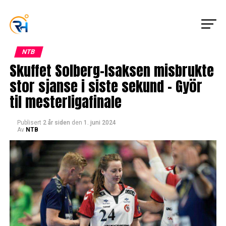
NTB
Skuffet Solberg-Isaksen misbrukte
stor sjanse i siste sekund – Györ
til mesterligafinale
Publisert
2 år siden
den
1. juni 2024
Av
NTB