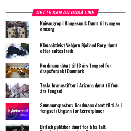
DETTE KAN DU OGSÅ LIKE
Knivangrep i Haugesund: Dømt til tvungen
omsorg
Klimaaktivist Vebjørn Bjelland Berg dømt
etter sultestreik
Nordmann dømt til 13 års fengsel for
drapsforsøk i Danmark
Tesla-brannstifter i Arizona dømt til fem
års fengsel
Sunnmørsposten: Nordmann dømt til ti år i
fengsel i Ungarn for terrorplaner
Britisk politiker dømt for å ha talt