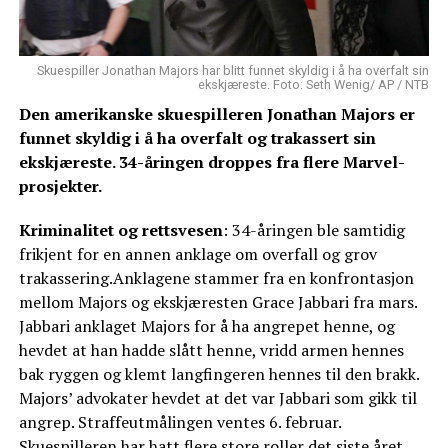
Skuespiller Jonathan Majors har blitt funnet skyldig i å ha overfalt sin
ekskjæreste. Foto: Seth Wenig/ AP / NTB
Den amerikanske skuespilleren Jonathan Majors er
funnet skyldig i å ha overfalt og trakassert sin
ekskjæreste. 34-åringen droppes fra flere Marvel-
prosjekter.
Kriminalitet og rettsvesen
: 34-åringen ble samtidig
frikjent for en annen anklage om overfall og grov
trakassering.Anklagene stammer fra en konfrontasjon
mellom Majors og ekskjæresten Grace Jabbari fra mars.
Jabbari anklaget Majors for å ha angrepet henne, og
hevdet at han hadde slått henne, vridd armen hennes
bak ryggen og klemt langfingeren hennes til den brakk.
Majors’ advokater hevdet at det var Jabbari som gikk til
angrep. Straffeutmålingen ventes 6. februar.
Skuespilleren har hatt flere store roller det siste året,