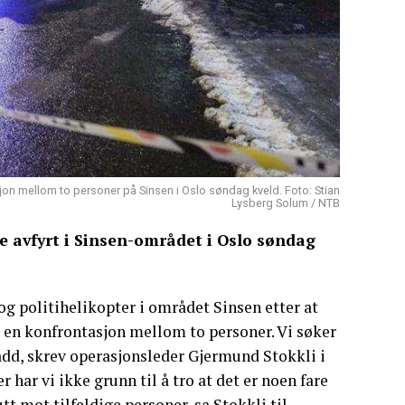
asjon mellom to personer på Sinsen i Oslo søndag kveld. Foto: Stian
Lysberg Solum / NTB
ble avfyrt i Sinsen-området i Oslo søndag
og politihelikopter i området Sinsen etter at
ed en konfrontasjon mellom to personer. Vi søker
dd, skrev operasjonsleder Gjermund Stokkli i
r har vi ikke grunn til å tro at det er noen fare
t mot tilfeldige personer, sa Stokkli til