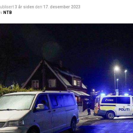
ublisert
3 år siden
den
17. desember 2023
v
NTB