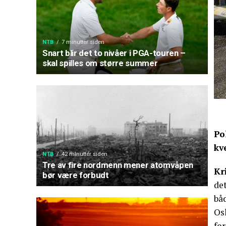
NTB
7 minutter siden
Snart blir det to nivåer i PGA-touren –
skal spilles om større summer
Po
kv
NTB
42 minutter siden
Tre av fire nordmenn mener atomvåpen
Kr
bør være forbudt
det
bå
Osl
for