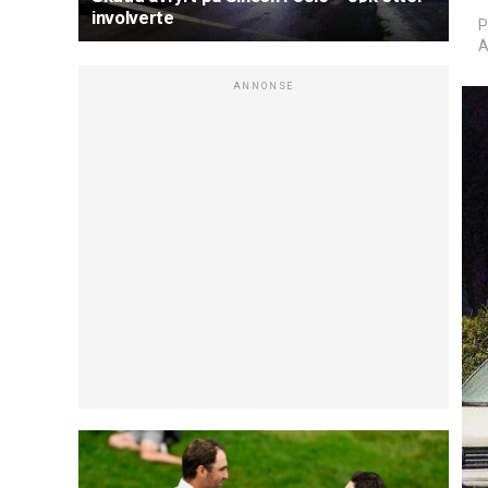
involverte
P
A
ANNONSE