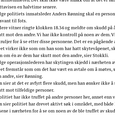
ttavisen en halvtime senere.
lge politiets innsatsleder Anders Rønning skal en person 
svant til fots.
Flere vitner ringte klokken 18.34 og meldte om skudd på 
tt mot den andre. Vi har ikke kontroll på noen av dem. Vi
ruljer for å se etter disse personene. Det er en pågående a
et virker ikke som om han som har hatt skytevåpenet, ska
m om én av dem har skutt mot den andre, sier Stokkli.
ølge operasjonslederen har skytingen skjedd i nærheten a
Det fremstår som om det har vært en avtale om å møtes, 
 andre, sier Rønning.
 sier at det er avfyrt flere skudd, men han ønsker ikke å s
tt mot tilfeldige personer.
olitiet har ikke truffet på andre personer her, annet enn 
 sier politiet har drevet aktivt søk i området, med både 
ene i nærheten for å se om noen av de ble truffet av skud