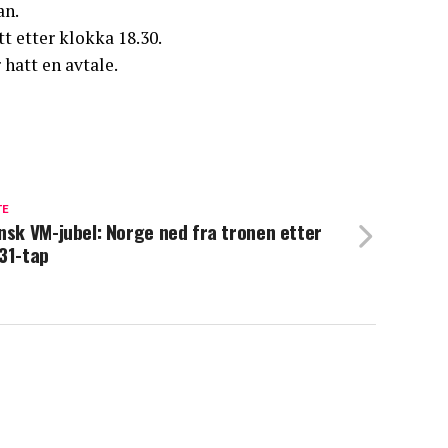
an.
itt etter klokka 18.30.
 hatt en avtale.
TE
nsk VM-jubel: Norge ned fra tronen etter
31-tap