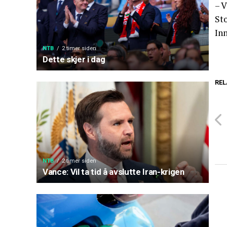
– V
Sto
Inn
NTB
2 timer siden
Dette skjer i dag
REL
NTB
2 timer siden
Vance: Vil ta tid å avslutte Iran-krigen