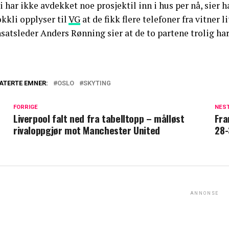
i har ikke avdekket noe prosjektil inn i hus per nå, sier h
kkli opplyser til
VG
at de fikk flere telefoner fra vitner l
satsleder Anders Rønning sier at de to partene trolig har
ATERTE EMNER:
OSLO
SKYTING
FORRIGE
NES
Liverpool falt ned fra tabelltopp – målløst
Fra
rivaloppgjør mot Manchester United
28-
ANNONSE