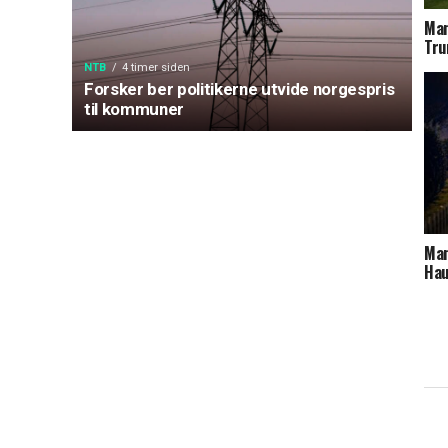
Man
Tru
NTB
4 timer siden
Forsker ber politikerne utvide norgespris
til kommuner
Man
Ha