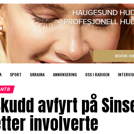
A
SPORT
UKRAINA
ANNONSERING
OSS I RADIOEN
INTERVJU
NTB
kudd avfyrt på Sinse
tter involverte