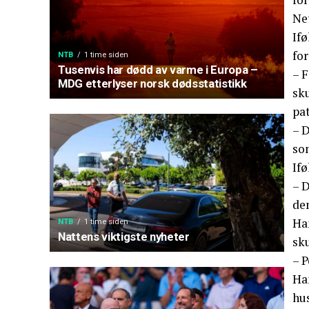
Ne
Ifø
for
NTB
1 time siden
Tusenvis har dødd av varme i Europa –
– 
MDG etterlyser norsk dødsstatistikk
sku
pat
– D
so
If
– 
den
Han
NTB
1 time siden
Nattens viktigste nyheter
sku
– P
Han
hus