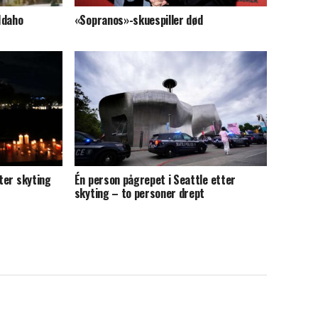
 Idaho
«Sopranos»-skuespiller død
tter skyting
Én person pågrepet i Seattle etter
skyting – to personer drept