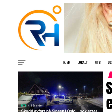
HJEM
LOKALT
NTB
US
S
e
NTB
3 år siden
Skudd avfyrt på Sinsen i Oslo – søk etter