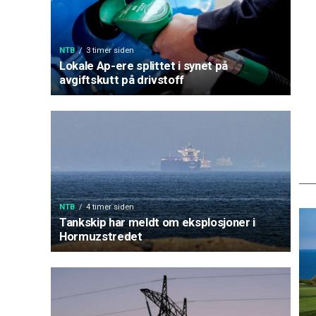
NTB
3 timer siden
Lokale Ap-ere splittet i synet på
avgiftskutt på drivstoff
NTB
4 timer siden
Tankskip har meldt om eksplosjoner i
Hormuzstredet