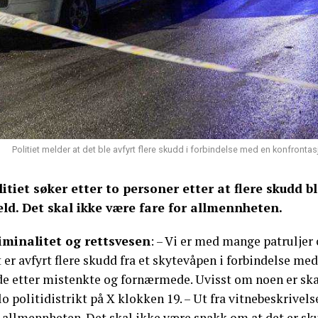
Politiet melder at det ble avfyrt flere skudd i forbindelse med en konfront
litiet søker etter to personer etter at flere skudd 
eld. Det skal ikke være fare for allmennheten.
iminalitet og rettsvesen
: – Vi er med mange patruljer 
 er avfyrt flere skudd fra et skytevåpen i forbindelse m
de etter mistenkte og fornærmede. Uvisst om noen er ska
o politidistrikt på X klokken 19. – Ut fra vitnebeskrivelse
 allmennheten. Det skal ikke være snakk om at det er skut