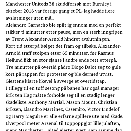
Manchester Uniteds 38 skuddforsøk mot Burnley i
oktober 2016 var forrige gang et PL-lag hadde flere
avslutninger uten mål.
Alejandro Garnacho ble spilt igjennom med en perfekt
stikker ti minutter etter pause, men en sterk inngripen
av Trent Alexander-Arnold hindret avslutningen.
Kort tid etterpå bølget det fram og tilbake. Alexander-
Arnold traff stolpen etter 65 minutter, før Rasmus
Højlund fikk en stor sjanse i andre ende rett etterpå.
Tre minutter på overtid pådro Diogo Dalot seg to gule
kort på rappen for protester og ble dermed utvist.
Gjestene klarte likevel å avverge et overtidstap.
I tillegg til en tøff sesong på banen har også manager
Erik ten Hag måtte forholde seg til en stadig lenger
skadeliste. Anthony Martial, Mason Mount, Christian
Eriksen, Lisandro Martínez, Casemiro, Victor Lindelöf
og Harry Maguire er alle erfarne spillere ute med skade.
Liverpool møter Arsenal til toppoppgjør lille julaften,
mens Manchester United gjester West Ham samme dag.