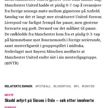
Manchester United hadde et pinlig 0-7-tap å revansjere
fra forrige sesongs møte mellom gigantene på Anfield.
Søndag var det et langt mer strukturert United-forsvar.
Liverpool var farligst frempå før pause, men gjestene
forsvarte seg godt. Dermed var det målløst til pause.
De rødkledde fra Manchester kom fra et pinlig 0-3-tap
på hjemmebane mot Bournemouth i forrige serierunde,
samt mesterligaexit i gruppespillet i midtuka.
Nederlaget mot Bayern München medførte at
Manchester United endte sist i sin mesterligagruppe.
(©NTB)
RELATERTE EMNER:
FOTBALL
LIVERPOOL
PL
UNITED
NESTE
Skudd avfyrt på Sinsen i Oslo – søk etter involverte
FORRIGE