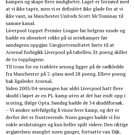
kampen og skape flere muligheter. Laget er fornøyd med
at vi ikke tapte, men vi er definitivt ikke glade for at vi
ikke vant, sa Manchester Uniteds Scott McTominay til
samme kanal.
Liverpool toppet Premier League før helgens runde og
hadde en ubeseiret rekke på ni seriekamper før
søndagens oppgjør. Uavgjortresultatet førte til at
Arsenal forbigikk Liverpool på tabellen. Et poeng skiller
de to topplagene.
Til tross for en trøblete sesong ligger på de rødkledde
fra Manchester på 7.-plass med 28 poeng. Elleve poeng
bak ligaleder Arsenal.
Siden 2003/04-sesongen har aldri Liverpool hatt flere
skudd i løpet av en PL-kamp uten at det har endt opp i
scoring, ifølge Opta. Søndag hadde de 34 skuddforsøk.
– Vi ønsker selvfølgelig å vinne hver kamp, og det er
derfor det er frustrerende. Noen ganger hadde vi for
enkle avslutninger og kun heller spilt videre. Den riktige
avgjørelsen manglet noen ganger, fortsatte van Dijk.