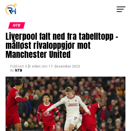
NTB
Liverpool falt ned fra tabelltopp –
målløst rivaloppgjør mot
Manchester United
Publisert
3 år siden
den
17. desember 2023
Av
NTB