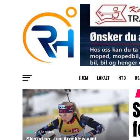
HJEM
LOKALT
NTB
US
S
f
NTB
3 år siden
Skiskyting: Juni Arnekleiv vant