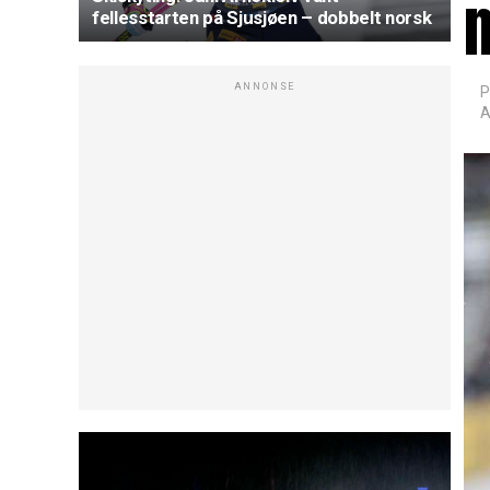
fellesstarten på Sjusjøen – dobbelt norsk
ANNONSE
P
A