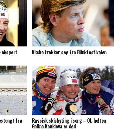
K-ekspert
Klæbo trekker seg fra Blinkfestivalen
estengt fra
Russisk skiskyting i sorg – OL-helten
Galina Koukleva er død