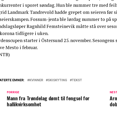
nkurrenter i sporet søndag. Hun ble nummer tre med feilf
grid Landmark Tandrevold hadde grepet om seieren før si
 seierskampen. Fossum-jenta ble lørdag nummer to på spr
ndslagsløper Ragnhild Femsteinevik måtte stå over sesong
korona tidligere i uken.
denscupen starter i Östersund 25. november. Sesongens st
ve Mesto i februar.
NTB)
ATERTE EMNER:
KVINNER
SKISKYTING
TEKST
FORRIGE
NES
Mann fra Trøndelag dømt til fengsel for
Arn
hallikvirksomhet
dob