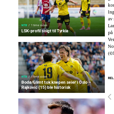
ko
In
av
La
NTB
1 time siden
LSK-profil solgt til Tyrkia
på 
Ver
No
(©
NTB
1 time siden
REL
Bodø/Glimt tok knepen seier i Oslo –
Rajkovic (15) ble historisk