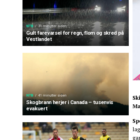
NTB
31 minutter siden
Gult farevarsel for regn, flom og skred på
Vestlandet
NTB
41 minutter siden
Sk
Skogbrann herjer i Canada – tusenvis
Ma
evakuert
Sp
la
gan