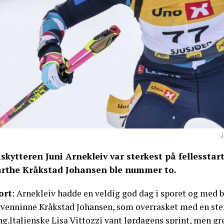
J
iskytteren Juni Arnekleiv var sterkest på fellesstar
rthe Kråkstad Johansen ble nummer to.
ort
: Arnekleiv hadde en veldig god dag i sporet og med b
gvenninne Kråkstad Johansen, som overrasket med en ster
g.Italienske Lisa Vittozzi vant lørdagens sprint, men gr