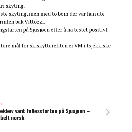
ri skyting.
ste skyting, men med to bom der var hun ute
inten bak Vittozzi.
starten på Sjusjøen etter å ha testet positivt
ore mål for skiskyttereliten er VM i tsjekkiske
TE
ekleiv vant fellesstarten på Sjusjøen –
belt norsk