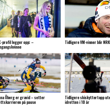
-profil legger opp: –
Tidligere VM-vinner blir NR
egangskvinne
na Öberg er gravid – setter
Tidligere skiskyttertopp ut
ettskarrieren på pause
idretten i 10 år