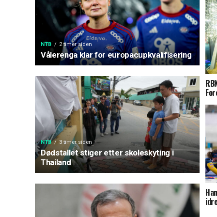
NTB
2 timer siden
Vålerenga klar for europacupkvalifisering
RBK
For
NTB
3 timer siden
Dødstallet stiger etter skoleskyting i
Thailand
Han
idr