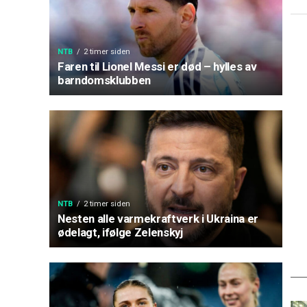
NTB
2 timer siden
Faren til Lionel Messi er død – hylles av
barndomsklubben
NTB
2 timer siden
Nesten alle varmekraftverk i Ukraina er
ødelagt, ifølge Zelenskyj