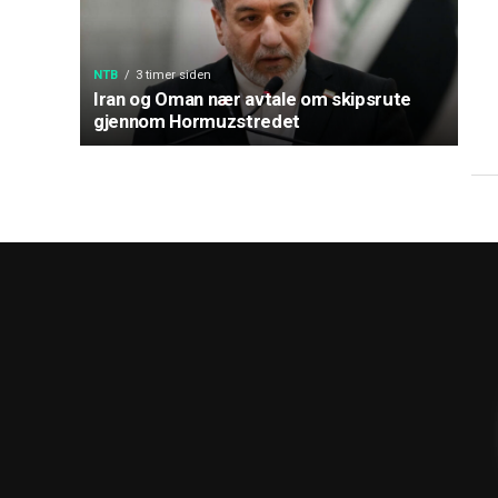
NTB
3 timer siden
Iran og Oman nær avtale om skipsrute
gjennom Hormuzstredet