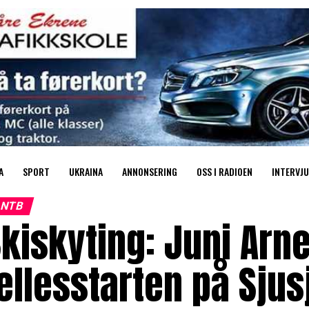
A
SPORT
UKRAINA
ANNONSERING
OSS I RADIOEN
INTERVJU
NTB
kiskyting: Juni Arne
ellesstarten på Sjus