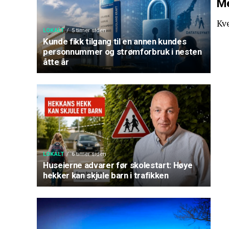
Me
Kv
LOKALT
5 timer siden
Kunde fikk tilgang til en annen kundes
personnummer og strømforbruk i nesten
åtte år
LOKALT
6 timer siden
Huseierne advarer før skolestart: Høye
hekker kan skjule barn i trafikken