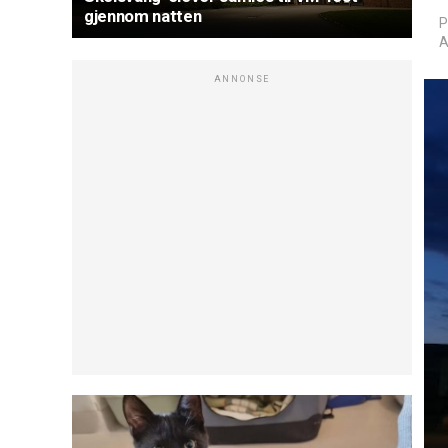
gjennom natten
P
A
ANNONSE