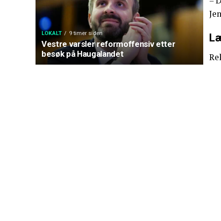
– D
Jen
LOKALT
9 timer siden
Læ
Vestre varsler reformoffensiv etter
besøk på Haugalandet
Re