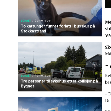
Me
LOKALT
2 timer siden
To kattunger funnet forlatt i busskur på
vi
Stokkastrand
VM
Sk
Må
– 
Re
LOKALT
4 timer siden
Tre personer til sykehus etter kollisjon på
bes
Bygnes
– D
Det