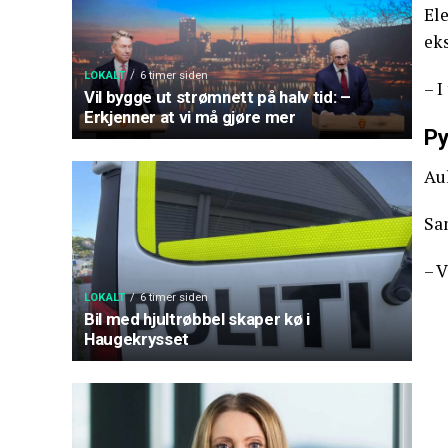
Ele
ek
LOKALT
6 timer siden
– I
Vil bygge ut strømnett på halv tid: –
Erkjenner at vi må gjøre mer
Py
Aul
Sa
– V
LOKALT
6 timer siden
Bil med hjultrøbbel skaper kø i
Haugekrysset