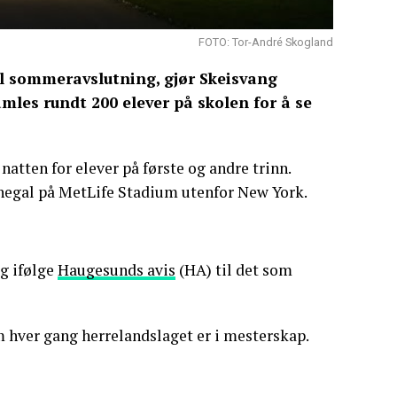
FOTO: Tor-André Skogland
ll sommeravslutning, gjør Skeisvang
amles rundt 200 elever på skolen for å se
tten for elever på første og andre trinn.
negal på MetLife Stadium utenfor New York.
eg ifølge
Haugesunds avis
(HA) til det som
om hver gang herrelandslaget er i mesterskap.