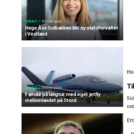
LOKALT
8 timer siden
Hege Åse Solbakken blir ny statsforvalter
i Vestland
Hun
Ti
LOKALT
9 timer siden
Familie på langtur med eget jetfly
Sid
mellomlandet på Stord
om
Ett