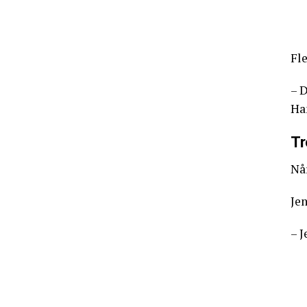
Fle
– D
Han
Tr
Når
Jen
– J