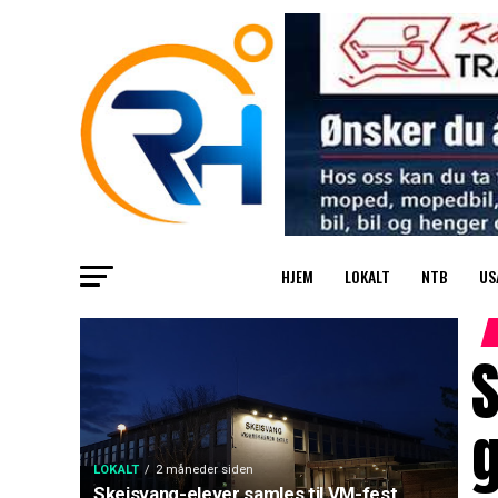
HJEM
LOKALT
NTB
US
S
LOKALT
2 måneder siden
Skeisvang-elever samles til VM-fest