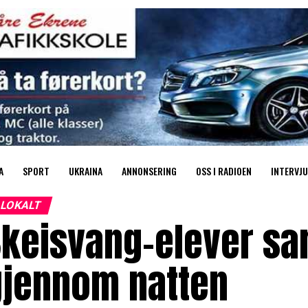
A
SPORT
UKRAINA
ANNONSERING
OSS I RADIOEN
INTERVJU
LOKALT
keisvang-elever sam
gjennom natten