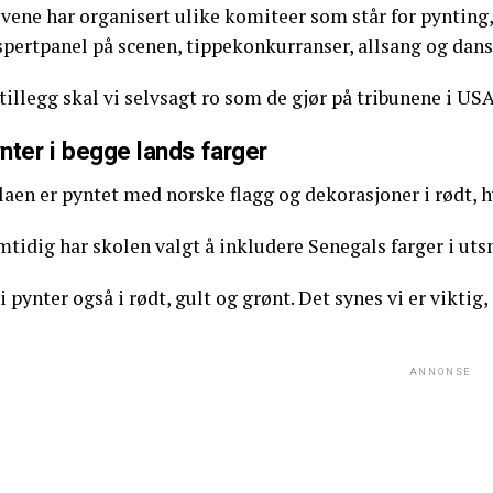
vene har organisert ulike komiteer som står for pynting,
spertpanel på scenen, tippekonkurranser, allsang og dans
 tillegg skal vi selvsagt ro som de gjør på tribunene i USA
nter i begge lands farger
aen er pyntet med norske flagg og dekorasjoner i rødt, hv
mtidig har skolen valgt å inkludere Senegals farger i ut
i pynter også i rødt, gult og grønt. Det synes vi er viktig,
ANNONSE