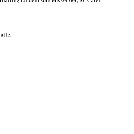
ernatting for dem som ønsker det, forklarer
atte.