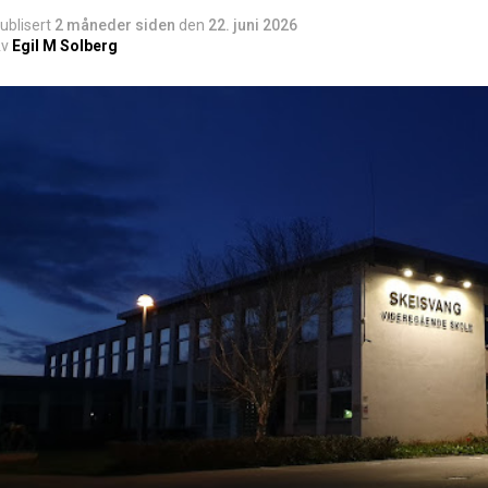
ublisert
2 måneder siden
den
22. juni 2026
v
Egil M Solberg