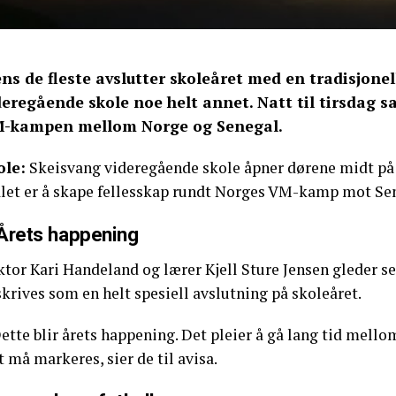
ns de fleste avslutter skoleåret med en tradisjone
deregående skole noe helt annet. Natt til tirsdag s
-kampen mellom Norge og Senegal.
ole:
Skeisvang videregående skole åpner dørene midt på na
let er å skape fellesskap rundt Norges VM-kamp mot Se
Årets happening
ktor Kari Handeland og lærer Kjell Sture Jensen gleder s
krives som en helt spesiell avslutning på skoleåret.
ette blir årets happening. Det pleier å gå lang tid mell
 må markeres, sier de til avisa.