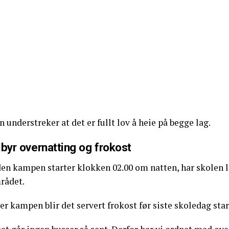
 understreker at det er fullt lov å heie på begge lag.
lbyr overnatting og frokost
en kampen starter klokken 02.00 om natten, har skolen lag
rådet.
er kampen blir det servert frokost før siste skoledag sta