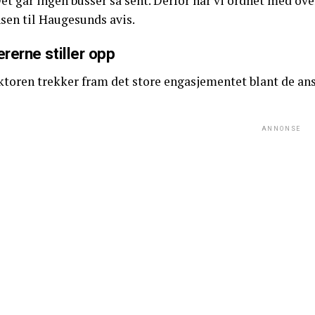
et går ingen busser så sent. Derfor har vi ordnet med ov
sen til Haugesunds avis.
rerne stiller opp
ktoren trekker fram det store engasjementet blant de ans
ANNONSE