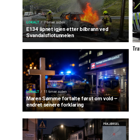
LOKALT
7 timer siden
E134 åpnet igjen etter bilbrann ved
Svandalsflotunnelen
Tra
LOKALT
11 timer siden
Maren Sømme fortalte først om vold –
endret senere forklaring