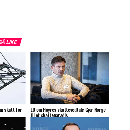
SÅ LIKE
LO om Høyres skattevedtak: Gjør Norge
om skatt for
til et skatteparadis