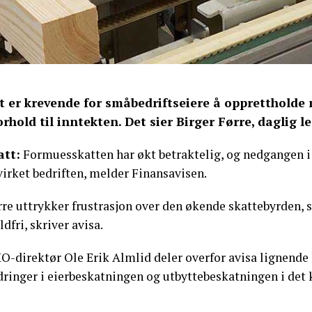
t er krevende for småbedriftseiere å opprettholde 
forhold til inntekten. Det sier Birger Førre, daglig 
att:
Formuesskatten har økt betraktelig, og nedgangen i 
virket bedriften, melder Finansavisen.
re uttrykker frustrasjon over den økende skattebyrden, sp
ldfri, skriver avisa.
O-direktør Ole Erik Almlid deler overfor avisa lignende 
dringer i eierbeskatningen og utbyttebeskatningen i det