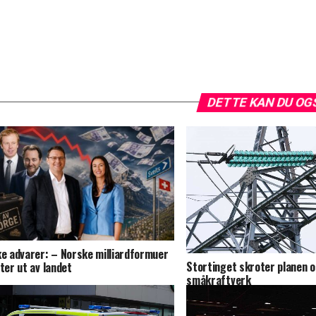
DETTE KAN DU OG
ke advarer: – Norske milliardformuer
Stortinget skroter planen 
tter ut av landet
småkraftverk