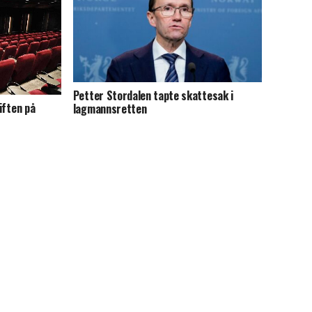
Petter Stordalen tapte skattesak i
giften på
lagmannsretten