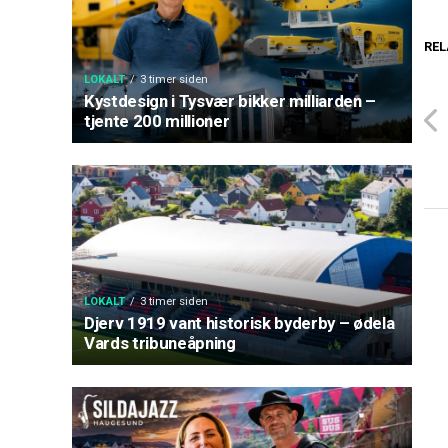
REL
LOKALT
3 timer siden
Kystdesign i Tysvær bikker milliarden –
tjente 200 millioner
LOKALT
3 timer siden
Djerv 1919 vant historisk byderby – ødela
Vards tribuneåpning