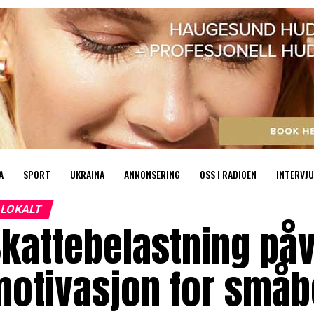
A
SPORT
UKRAINA
ANNONSERING
OSS I RADIOEN
INTERVJU
LOKALT
kattebelastning påv
otivasjon for småb