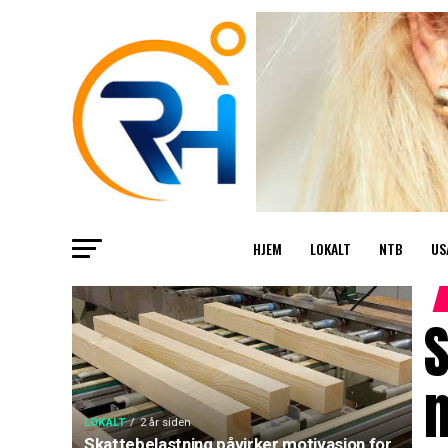
HJEM
LOKALT
NTB
US
S
m
LOKALT
2 år siden
Skattebelastning påvirker motivasjon for