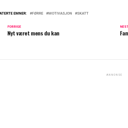
ATERTE EMNER:
FØRRE
MOTIVASJON
SKATT
FORRIGE
NES
Nyt været mens du kan
Fam
ANNONSE