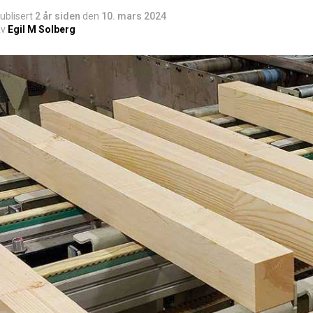
ublisert
2 år siden
den
10. mars 2024
v
Egil M Solberg