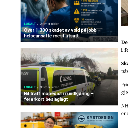
LOKALT
2 timer siden
Over 1.300 skadet av vold på jobb –
helseansatte mest utsatt
De
i 
Sk
på
Før
LOKALT
3 timer siden
gje
Bil traff mopedist i rundkjøring –
førerkort beslaglagt
NH
en