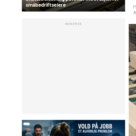
småbedriftseiere
P
A
ANNONSE