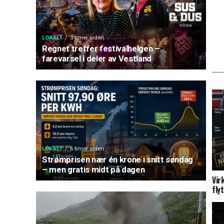
LOKALT
3 timer siden
Regnet treffer festivalhelgen –
farevarsel i deler av Vestland
LOKALT
6 timer siden
Strømprisen nær én krone i snitt søndag
– men gratis midt på dagen
Vir
fly